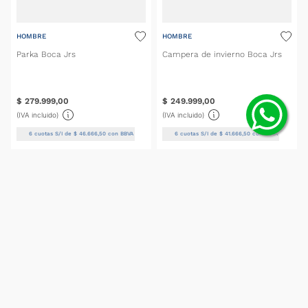
HOMBRE
HOMBRE
Parka Boca Jrs
Campera de invierno Boca Jrs
$
279
.
999
,
00
$
249
.
999
,
00
(IVA incluido)
(IVA incluido)
6
cuotas S/I de
$
46
.
666
,
50
con BBVA
6
cuotas S/I de
$
41
.
666
,
50
con BBVA
SELECCIONAR TALLE
SELECCIONAR TALLE
SUSCRIBITE AL
NEWSLETTER
Obtené 10% de descuento en la primera compra.