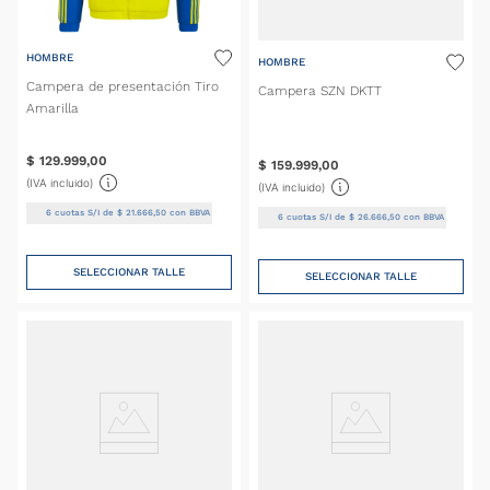
HOMBRE
HOMBRE
Campera de presentación Tiro
Campera SZN DKTT
Amarilla
$
129
.
999
,
00
$
159
.
999
,
00
(IVA incluido)
(IVA incluido)
6
cuotas S/I de
$
21
.
666
,
50
con BBVA
6
cuotas S/I de
$
26
.
666
,
50
con BBVA
SELECCIONAR TALLE
SELECCIONAR TALLE