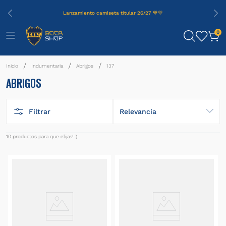
Lanzamiento camiseta titular 26/27 💙💛
0
Indumentaria
Abrigos
137
ABRIGOS
Filtrar
Relevancia
10
productos