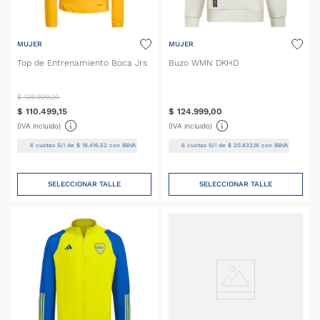
MUJER
MUJER
Top de Entrenamiento Boca Jrs
Buzo WMN DKHD
$
129
.
999
,
00
$
110
.
499
,
15
$
124
.
999
,
00
(IVA incluido)
(IVA incluido)
6
cuotas S/I de
$
18
.
416
,
52
con BBVA
6
cuotas S/I de
$
20
.
833
,
16
con BBVA
SELECCIONAR TALLE
SELECCIONAR TALLE