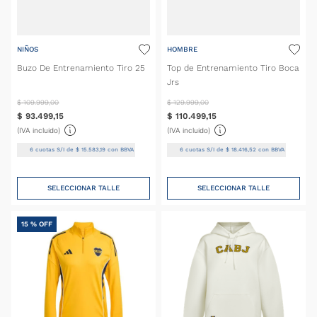
NIÑOS
HOMBRE
Buzo De Entrenamiento Tiro 25
Top de Entrenamiento Tiro Boca
Jrs
$
109
.
999
,
00
$
129
.
999
,
00
$
93
.
499
,
15
$
110
.
499
,
15
(IVA incluido)
(IVA incluido)
6
cuotas S/I de
$
15
.
583
,
19
con BBVA
6
cuotas S/I de
$
18
.
416
,
52
con BBVA
SELECCIONAR TALLE
SELECCIONAR TALLE
15 %
OFF