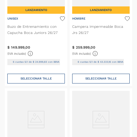
LANZAMIENTO
LANZAMIENTO
UNISEX
HOMBRE
Buzo de Entrenamiento con
Campera Impermeable Boca
Capucha Boca Juniors 26/27
Jrs 26/27
$
149
.
999
,
00
$
259
.
999
,
00
(IVA incluido)
(IVA incluido)
6
cuotas S/I de
$
24
.
999
,
83
con BBVA
6
cuotas S/I de
$
43
.
333
,
16
con BBVA
SELECCIONAR TALLE
SELECCIONAR TALLE