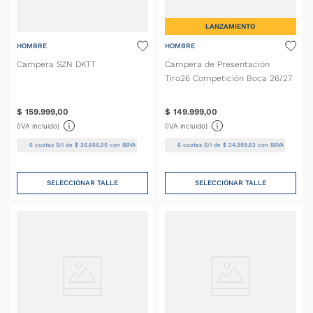
LANZAMIENTO
HOMBRE
HOMBRE
Campera SZN DKTT
Campera de Presentación
Tiro26 Competición Boca 26/27
$
159
.
999
,
00
$
149
.
999
,
00
(IVA incluido)
(IVA incluido)
6
cuotas S/I de
$
26
.
666
,
50
con BBVA
6
cuotas S/I de
$
24
.
999
,
83
con BBVA
SELECCIONAR TALLE
SELECCIONAR TALLE