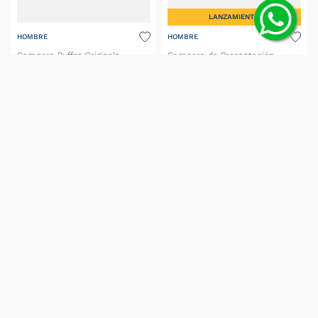
LANZAMIENTO
HOMBRE
HOMBRE
Campera Puffer Originals
Campera de Presentación
Tiro26 Competición Boca 26/27
$
279
.
999
,
00
$
149
.
999
,
00
(IVA incluido)
(IVA incluido)
6
cuotas S/I de
$
46
.
666
,
50
con BBVA
6
cuotas S/I de
$
24
.
999
,
83
con BBVA
SELECCIONAR TALLE
SELECCIONAR TALLE
MOSTRAR MÁS