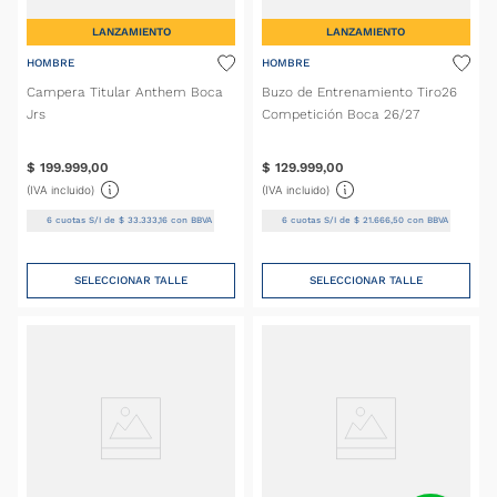
LANZAMIENTO
LANZAMIENTO
HOMBRE
HOMBRE
Campera Titular Anthem Boca
Buzo de Entrenamiento Tiro26
Jrs
Competición Boca 26/27
$
199
.
999
,
00
$
129
.
999
,
00
(IVA incluido)
(IVA incluido)
6
cuotas S/I de
$
33
.
333
,
16
con BBVA
6
cuotas S/I de
$
21
.
666
,
50
con BBVA
SELECCIONAR TALLE
SELECCIONAR TALLE