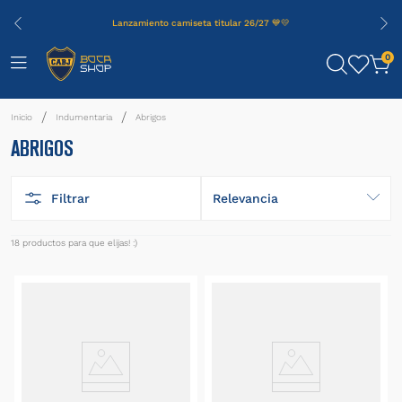
Lanzamiento camiseta titular 26/27 💙💛
0
Indumentaria
Abrigos
ABRIGOS
Filtrar
Relevancia
18
productos