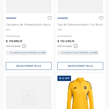
HOMBRE
HOMBRE
Campera de Presentación Boca
Top de Entrenamiento Tiro Boca
Jrs
Jrs
$
139
.
999
,
00
$
129
.
999
,
00
$
118
.
999
,
15
$
110
.
499
,
15
(IVA incluido)
(IVA incluido)
6
cuotas S/I de
$
19
.
833
,
19
con BBVA
6
cuotas S/I de
$
18
.
416
,
52
con BBVA
SELECCIONAR TALLE
SELECCIONAR TALLE
15 %
OFF