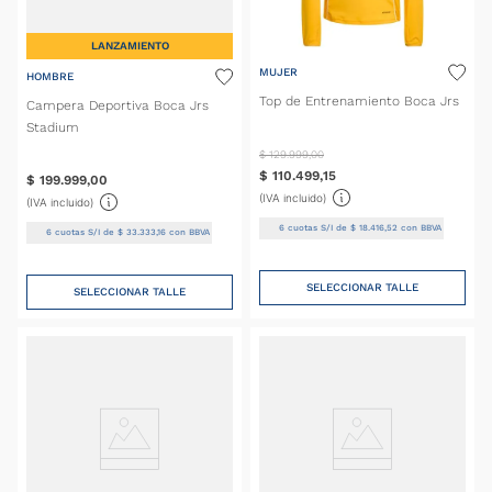
LANZAMIENTO
MUJER
HOMBRE
Top de Entrenamiento Boca Jrs
Campera Deportiva Boca Jrs
Stadium
$
129
.
999
,
00
$
110
.
499
,
15
$
199
.
999
,
00
(IVA incluido)
(IVA incluido)
6
cuotas S/I de
$
18
.
416
,
52
con BBVA
6
cuotas S/I de
$
33
.
333
,
16
con BBVA
SELECCIONAR TALLE
SELECCIONAR TALLE