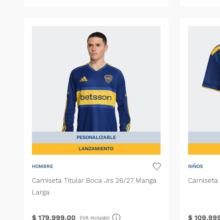
PESONALIZABLE
LANZAMIENTO
HOMBRE
NIÑOS
Camiseta Titular Boca Jrs 26/27 Manga
Camiseta 
Larga
$
179
.
999
,
00
$
109
.
99
(IVA incluido)