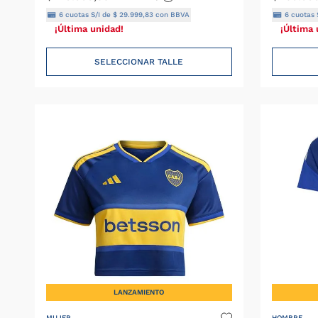
6
cuotas S/I de
$
29
.
999
,
83
con BBVA
6
cuotas 
¡Última unidad!
¡Última 
SELECCIONAR TALLE
LANZAMIENTO
MUJER
HOMBRE