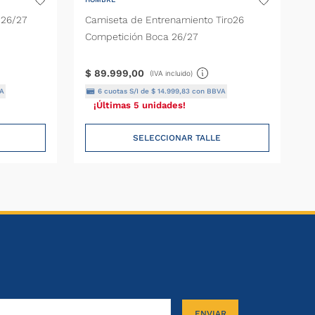
 26/27
Camiseta de Entrenamiento Tiro26
Competición Boca 26/27
$
89
.
999
,
00
(IVA incluido)
A
6
cuotas S/I de
$
14
.
999
,
83
con BBVA
¡Últimas 5 unidades!
SELECCIONAR TALLE
ENVIAR