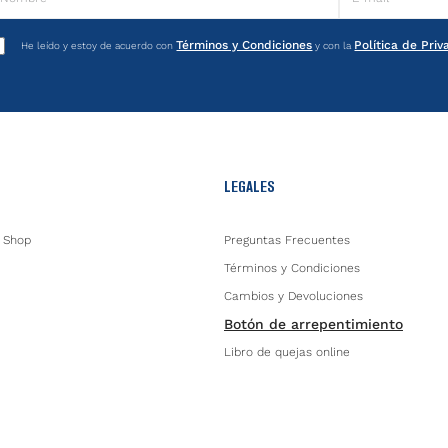
Términos y Condiciones
Política de Pri
He leído y estoy de acuerdo con
y con la
LEGALES
 Shop
Preguntas Frecuentes
Términos y Condiciones
Cambios y Devoluciones
Botón de arrepentimiento
Libro de quejas online