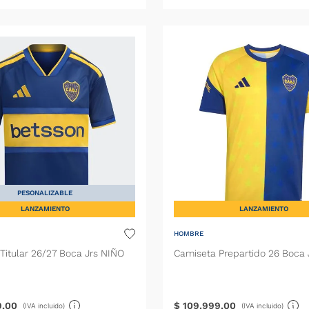
PESONALIZABLE
LANZAMIENTO
LANZAMIENTO
HOMBRE
Titular 26/27 Boca Jrs NIÑO
Camiseta Prepartido 26 Boca 
9
,
00
$
109
.
999
,
00
(IVA incluido)
(IVA incluido)