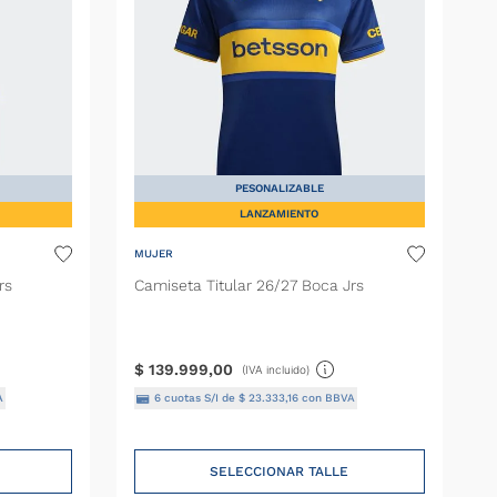
PESONALIZABLE
LANZAMIENTO
MUJER
rs
Camiseta Titular 26/27 Boca Jrs
$
139
.
999
,
00
(IVA incluido)
A
6
cuotas S/I de
$
23
.
333
,
16
con BBVA
SELECCIONAR TALLE