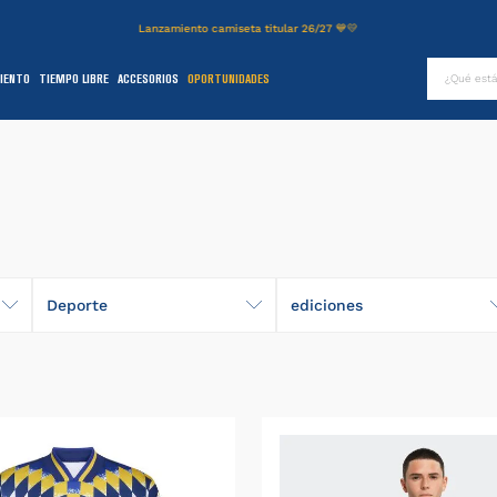
Lanzamiento camiseta titular 26/27 💙💛
¿Qué es
IENTO
TIEMPO LIBRE
ACCESORIOS
OPORTUNIDADES
TÉRMINOS MÁS BUSCADOS
.
authentic
2
.
entrenamiento
3
.
stadium
4
.
campera
5
.
camiseta
Deporte
ediciones
6
.
básquet
Fútbol
nueva-edicion
.
pantalon
8
.
short
9
.
niños
0
.
buzo