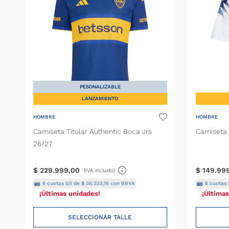
PESONALIZABLE
LANZAMIENTO
HOMBRE
HOMBRE
Camiseta Titular Authentic Boca Jrs
Camiseta 
26/27
$
229
.
999
,
00
$
149
.
99
(IVA incluido)
6
cuotas S/I de
$
38
.
333
,
16
con BBVA
6
cuotas 
¡Últimas unidades!
¡Últimas
SELECCIONAR TALLE