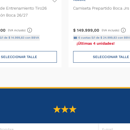
de Entrenamiento Tiro26
Camiseta Prepartido Boca Jrs
ión Boca 26/27
,
00
$
149
.
999
,
00
(IVA incluido)
(IVA incluido)
S/I de
$
14
.
999
,
83
con BBVA
6
cuotas S/I de
$
24
.
999
,
83
con BBV
¡Últimas 4 unidades!
SELECCIONAR TALLE
SELECCIONAR TALLE