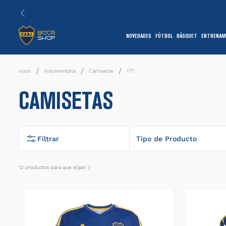
NOVEDADES
FÚTBOL
BÁSQUET
ENTRENAM
1
Indumentaria
Camisetas
177
CAMISETAS
Filtrar
Tipo de Producto
Camiseta
12
productos
7
1