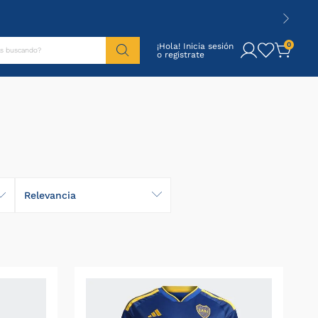
tás buscando?
0
¡Hola! Inicia sesión
Relevancia