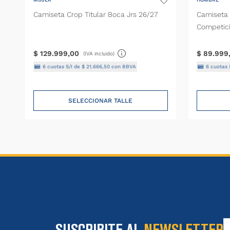
Camiseta Crop Titular Boca Jrs 26/27
Camiseta 
Competic
$
129
.
999
,
00
$
89
.
999
(IVA incluido)
6
cuotas S/I de
$
21
.
666
,
50
con BBVA
6
cuotas 
SELECCIONAR TALLE
SUSCRIBITE AL
NEWSLETTER