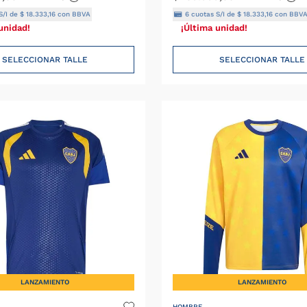
S/I de
$
18
.
333
,
16
con BBVA
6
cuotas S/I de
$
18
.
333
,
16
con BBV
unidad!
¡Última unidad!
SELECCIONAR TALLE
SELECCIONAR TALLE
LANZAMIENTO
LANZAMIENTO
HOMBRE