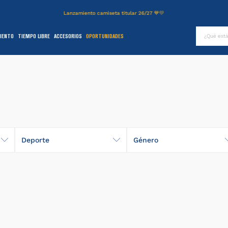
Lanzamiento camiseta titular 26/27 💙💛
¿Qué es
IENTO
TIEMPO LIBRE
ACCESORIOS
OPORTUNIDADES
TÉRMINOS MÁS BUSCADOS
.
authentic
2
.
entrenamiento
3
.
stadium
4
.
camiseta
5
.
campera
Deporte
Género
6
.
básquet
Básquet
Hombre
.
pantalon
8
.
short
9
.
niños
0
.
buzo