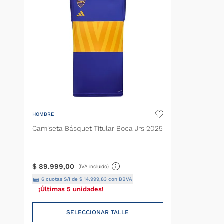
HOMBRE
Camiseta Básquet Titular Boca Jrs 2025
$
89
.
999
,
00
(IVA incluido)
6
cuotas S/I de
$
14
.
999
,
83
con BBVA
¡Últimas 5 unidades!
SELECCIONAR TALLE