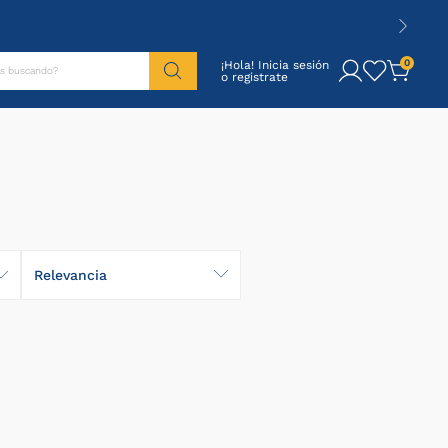
tás buscando?
0
¡Hola! Inicia sesión
Relevancia