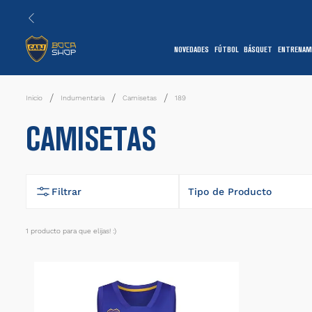
NOVEDADES
FÚTBOL
BÁSQUET
ENTRENAM
1
Indumentaria
Camisetas
189
CAMISETAS
Filtrar
Tipo de Producto
Camiseta
1
producto
7
1