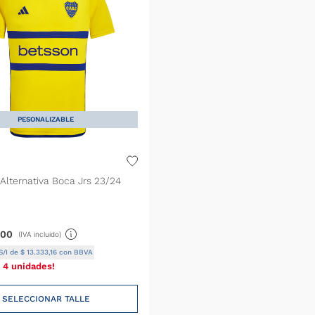
PESONALIZABLE
Alternativa Boca Jrs 23/24
00
(IVA incluido)
S/I de
$
13
.
333
,
16
con BBVA
 4 unidades!
SELECCIONAR TALLE