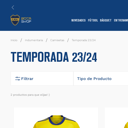
NOVEDADES
FÚTBOL
BÁSQUET
ENTRENAM
1
Indumentaria
Camisetas
Temporada 23/24
TEMPORADA 23/24
Filtrar
Tipo de Producto
Camiseta
2
productos
7
1