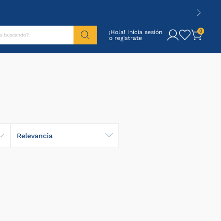
tás buscando?
0
¡Hola! Inicia sesión
Relevancia