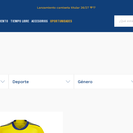
Lanzamiento camiseta titular 26/27 💙💛
¿Qué es
IENTO
TIEMPO LIBRE
ACCESORIOS
OPORTUNIDADES
TÉRMINOS MÁS BUSCADOS
.
authentic
2
.
entrenamiento
3
.
camiseta
4
.
campera
5
.
básquet
Deporte
Género
6
.
pantalon
Fútbol
Hombre
.
short
Niños
8
.
niños
9
.
buzo
0
.
fútbol