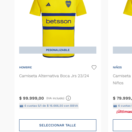
PESONALIZABLE
HOMBRE
NIÑOS
Camiseta Alternativa Boca Jrs 23/24
Camiseta 
Niños
$
99
.
999
,
00
$
79
.
999
,
(IVA incluido)
6
cuotas S/I de
$
16
.
666
,
50
con BBVA
6
cuotas 
¡Últimas
SELECCIONAR TALLE