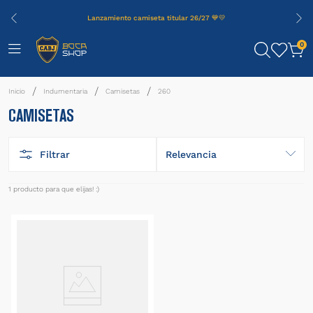
Lanzamiento camiseta titular 26/27 💙💛
0
Indumentaria
Camisetas
260
CAMISETAS
Filtrar
Relevancia
1
producto