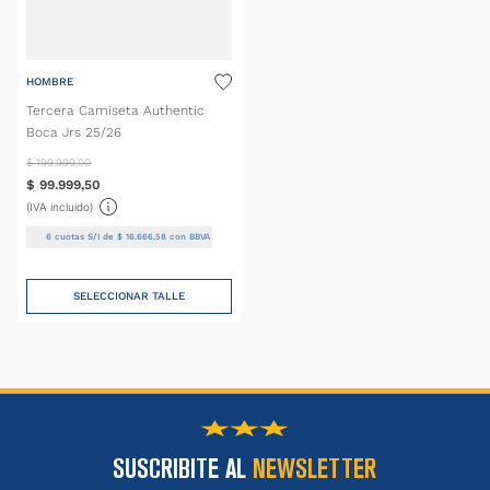
HOMBRE
Tercera Camiseta Authentic
Boca Jrs 25/26
$
199
.
999
,
00
$
99
.
999
,
50
(IVA incluido)
6
cuotas S/I de
$
16
.
666
,
58
con BBVA
SELECCIONAR TALLE
SUSCRIBITE AL
NEWSLETTER