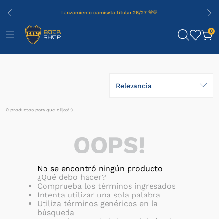
Lanzamiento camiseta titular 26/27 💙💛
0
Relevancia
0
productos
OOPS!
No se encontró ningún producto
¿Qué debo hacer?
Comprueba los términos ingresados
Intenta utilizar una sola palabra
Utiliza términos genéricos en la
búsqueda