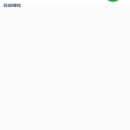
SEGUINOS
MEDIOS DE PAGO
SEGURIDAD
© Copyright 2026 - Boca Shop. Todos los derechos reservados