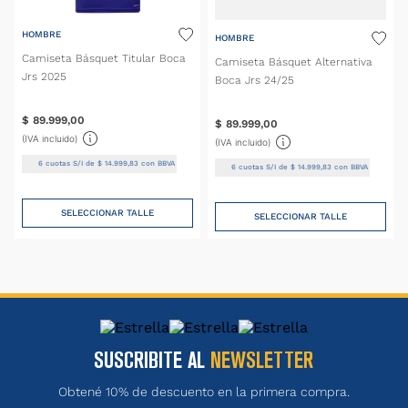
HOMBRE
HOMBRE
Camiseta Básquet Titular Boca
Camiseta Básquet Alternativa
Jrs 2025
Boca Jrs 24/25
$
89
.
999
,
00
$
89
.
999
,
00
(IVA incluido)
(IVA incluido)
6
cuotas S/I de
$
14
.
999
,
83
con BBVA
6
cuotas S/I de
$
14
.
999
,
83
con BBVA
SELECCIONAR TALLE
SELECCIONAR TALLE
SUSCRIBITE AL
NEWSLETTER
Obtené 10% de descuento en la primera compra.