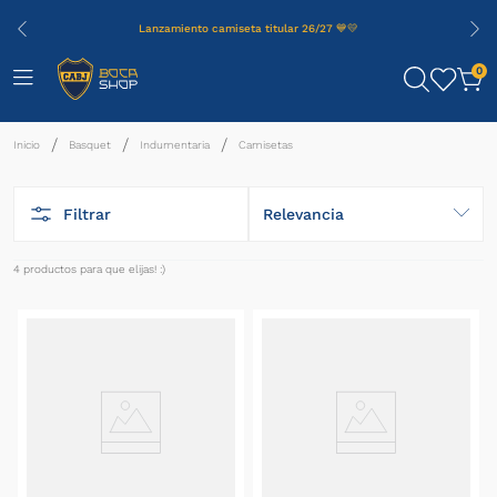
Lanzamiento camiseta titular 26/27 💙💛
0
Basquet
Indumentaria
Camisetas
Filtrar
Relevancia
4
productos