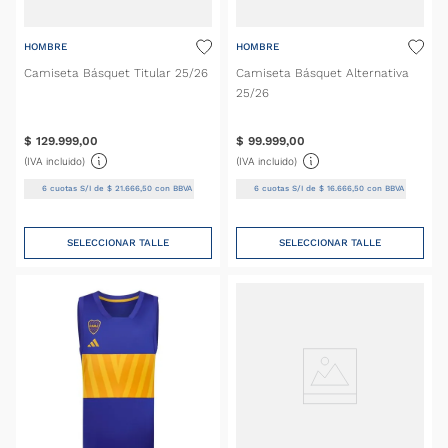
HOMBRE
HOMBRE
Camiseta Básquet Titular 25/26
Camiseta Básquet Alternativa
25/26
$
129
.
999
,
00
$
99
.
999
,
00
(IVA incluido)
(IVA incluido)
6
cuotas S/I de
$
21
.
666
,
50
con BBVA
6
cuotas S/I de
$
16
.
666
,
50
con BBVA
SELECCIONAR TALLE
SELECCIONAR TALLE