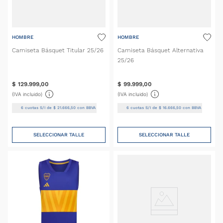
HOMBRE
HOMBRE
Camiseta Básquet Titular 25/26
Camiseta Básquet Alternativa
25/26
$
129
.
999
,
00
$
99
.
999
,
00
(IVA incluido)
(IVA incluido)
6
cuotas S/I de
$
21
.
666
,
50
con BBVA
6
cuotas S/I de
$
16
.
666
,
50
con BBVA
SELECCIONAR TALLE
SELECCIONAR TALLE