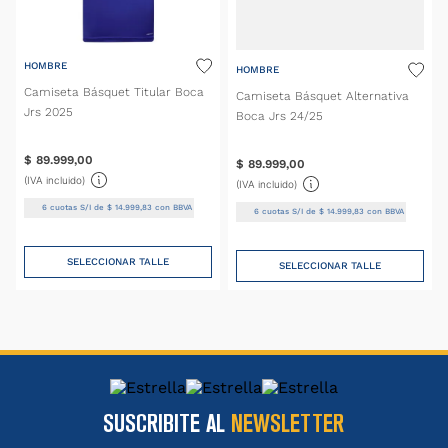
HOMBRE
HOMBRE
Camiseta Básquet Titular Boca
Camiseta Básquet Alternativa
Jrs 2025
Boca Jrs 24/25
$
89
.
999
,
00
$
89
.
999
,
00
(IVA incluido)
(IVA incluido)
6
cuotas S/I de
$
14
.
999
,
83
con BBVA
6
cuotas S/I de
$
14
.
999
,
83
con BBVA
SELECCIONAR TALLE
SELECCIONAR TALLE
SUSCRIBITE AL
NEWSLETTER