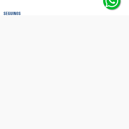
SEGUINOS
MEDIOS DE PAGO
SEGURIDAD
© Copyright 2026 - Boca Shop. Todos los derechos reservados