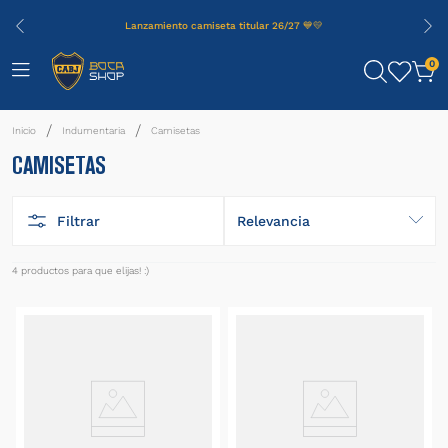
Lanzamiento camiseta titular 26/27 💙💛
0
Indumentaria
Camisetas
CAMISETAS
Filtrar
Relevancia
4
productos