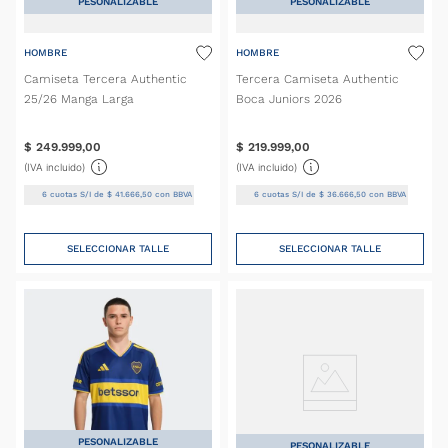
PESONALIZABLE
PESONALIZABLE
HOMBRE
HOMBRE
Camiseta Tercera Authentic
Tercera Camiseta Authentic
25/26 Manga Larga
Boca Juniors 2026
$
249
.
999
,
00
$
219
.
999
,
00
(IVA incluido)
(IVA incluido)
6
cuotas S/I de
$
41
.
666
,
50
con BBVA
6
cuotas S/I de
$
36
.
666
,
50
con BBVA
SELECCIONAR TALLE
SELECCIONAR TALLE
PESONALIZABLE
PESONALIZABLE