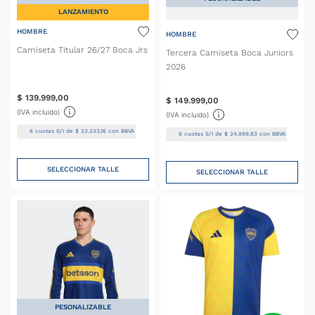
LANZAMIENTO
HOMBRE
HOMBRE
Camiseta Titular 26/27 Boca Jrs
Tercera Camiseta Boca Juniors
2026
$
139
.
999
,
00
$
149
.
999
,
00
(IVA incluido)
(IVA incluido)
6
cuotas S/I de
$
23
.
333
,
16
con BBVA
6
cuotas S/I de
$
24
.
999
,
83
con BBVA
SELECCIONAR TALLE
SELECCIONAR TALLE
PESONALIZABLE