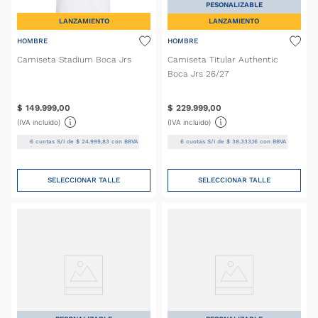
PESONALIZABLE
LANZAMIENTO
LANZAMIENTO
HOMBRE
HOMBRE
Camiseta Stadium Boca Jrs
Camiseta Titular Authentic
Boca Jrs 26/27
$
149
.
999
,
00
$
229
.
999
,
00
(IVA incluido)
(IVA incluido)
6
cuotas S/I de
$
24
.
999
,
83
con BBVA
6
cuotas S/I de
$
38
.
333
,
16
con BBVA
SELECCIONAR TALLE
SELECCIONAR TALLE