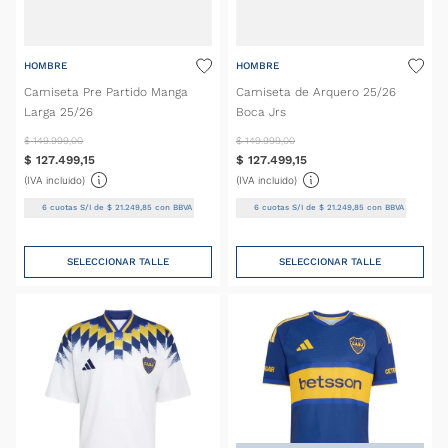
HOMBRE
HOMBRE
Camiseta Pre Partido Manga
Camiseta de Arquero 25/26
Larga 25/26
Boca Jrs
$
149
.
999
,
00
$
149
.
999
,
00
$
127
.
499
,
15
$
127
.
499
,
15
(IVA incluido)
(IVA incluido)
6
cuotas S/I de
$
21
.
249
,
85
con BBVA
6
cuotas S/I de
$
21
.
249
,
85
con BBVA
SELECCIONAR TALLE
SELECCIONAR TALLE