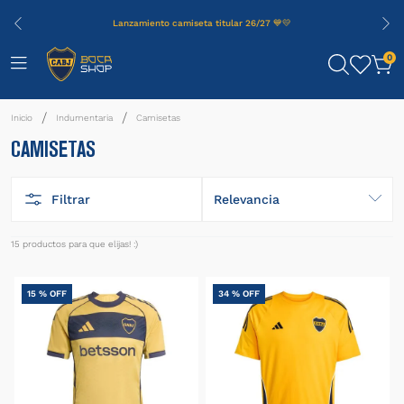
Lanzamiento camiseta titular 26/27 💙💛
0
Indumentaria
Camisetas
CAMISETAS
Filtrar
Relevancia
15
productos
15 %
OFF
34 %
OFF