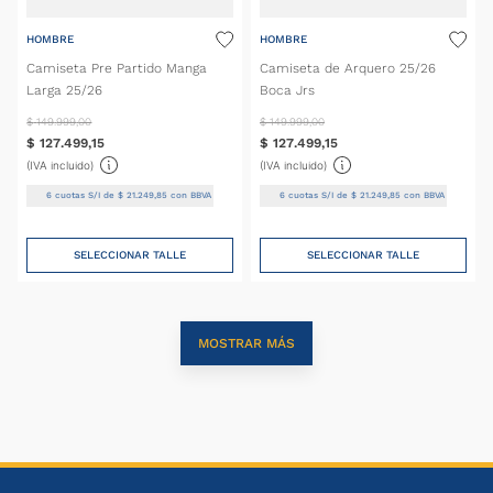
HOMBRE
HOMBRE
Camiseta Pre Partido Manga
Camiseta de Arquero 25/26
Larga 25/26
Boca Jrs
$
149
.
999
,
00
$
149
.
999
,
00
$
127
.
499
,
15
$
127
.
499
,
15
(IVA incluido)
(IVA incluido)
6
cuotas S/I de
$
21
.
249
,
85
con BBVA
6
cuotas S/I de
$
21
.
249
,
85
con BBVA
SELECCIONAR TALLE
SELECCIONAR TALLE
MOSTRAR MÁS