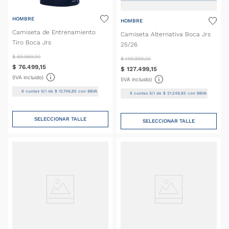
HOMBRE
HOMBRE
Camiseta de Entrenamiento
Camiseta Alternativa Boca Jrs
Tiro Boca Jrs
25/26
$
89
.
999
,
00
$
149
.
999
,
00
$
76
.
499
,
15
$
127
.
499
,
15
(IVA incluido)
(IVA incluido)
6
cuotas S/I de
$
12
.
749
,
85
con BBVA
6
cuotas S/I de
$
21
.
249
,
85
con BBVA
SELECCIONAR TALLE
SELECCIONAR TALLE