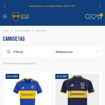
Lanzamiento camiseta titular 26/27 💙💛
0
Indumentaria
Camisetas
CAMISETAS
Filtrar
Relevancia
34
productos
50 %
OFF
15 %
OFF