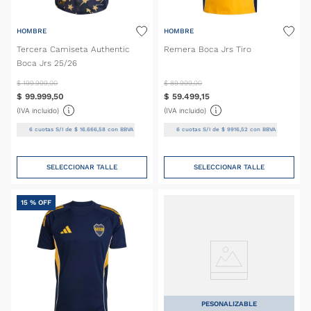
HOMBRE
HOMBRE
Tercera Camiseta Authentic
Remera Boca Jrs Tiro
Boca Jrs 25/26
$
199
.
999
,
00
$
89
.
999
,
00
$
99
.
999
,
50
$
59
.
499
,
15
(IVA incluido)
(IVA incluido)
6
cuotas S/I de
$
16
.
666
,
58
con BBVA
6
cuotas S/I de
$
9916
,
52
con BBVA
SELECCIONAR TALLE
SELECCIONAR TALLE
15 %
OFF
PESONALIZABLE