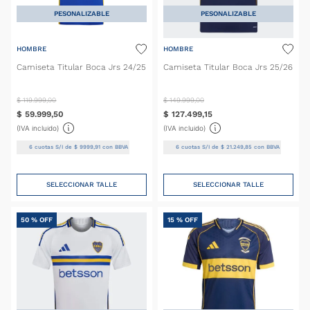
PESONALIZABLE
PESONALIZABLE
HOMBRE
HOMBRE
Camiseta Titular Boca Jrs 24/25
Camiseta Titular Boca Jrs 25/26
$
119
.
999
,
00
$
149
.
999
,
00
$
59
.
999
,
50
$
127
.
499
,
15
(IVA incluido)
(IVA incluido)
6
cuotas S/I de
$
9999
,
91
con BBVA
6
cuotas S/I de
$
21
.
249
,
85
con BBVA
SELECCIONAR TALLE
SELECCIONAR TALLE
50 %
OFF
15 %
OFF