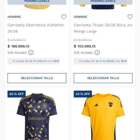
PESONALIZABLE
PESONALIZABLE
HOMBRE
HOMBRE
Camiseta Alternativa Authentic
Camiseta Titular 25/26 Boca Jrs
25/26
Manga Larga
$
219
.
999
,
00
$
179
.
999
,
00
$
186
.
999
,
15
$
152
.
999
,
15
(IVA incluido)
(IVA incluido)
6
cuotas S/I de
$
31
.
166
,
52
con BBVA
6
cuotas S/I de
$
25
.
499
,
85
con BBVA
SELECCIONAR TALLE
SELECCIONAR TALLE
50 %
OFF
34 %
OFF