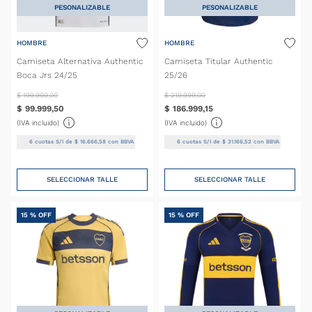
PESONALIZABLE
PESONALIZABLE
HOMBRE
HOMBRE
Camiseta Alternativa Authentic
Camiseta Titular Authentic
Boca Jrs 24/25
25/26
$
199
.
999
,
00
$
219
.
999
,
00
$
99
.
999
,
50
$
186
.
999
,
15
(IVA incluido)
(IVA incluido)
6
cuotas S/I de
$
16
.
666
,
58
con BBVA
6
cuotas S/I de
$
31
.
166
,
52
con BBVA
SELECCIONAR TALLE
SELECCIONAR TALLE
15 %
OFF
15 %
OFF