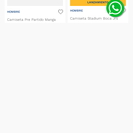
LANZAMIENTO
HOMBRE
HOMBRE
Camiseta Stadium Boca Jrs
Camiseta Pre Partido Manga
Larga 25/26
$
149
.
999
,
00
$
149
.
999
,
00
$
127
.
499
,
15
(IVA incluido)
(IVA incluido)
6
cuotas S/I de
$
24
.
999
,
83
con BBVA
6
cuotas S/I de
$
21
.
249
,
85
con BBVA
SELECCIONAR TALLE
SELECCIONAR TALLE
MOSTRAR MÁS