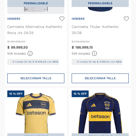
PESONALIZABLE
PESONALIZABLE
HOMBRE
HOMBRE
Camiseta Alternativa Authentic
Camiseta Titular Authentic
Boca Jrs 24/25
25/26
$
199
.
999
,
00
$
219
.
999
,
00
$
99
.
999
,
50
$
186
.
999
,
15
(IVA incluido)
(IVA incluido)
6
cuotas S/I de
$
16
.
666
,
58
con BBVA
6
cuotas S/I de
$
31
.
166
,
52
con BBVA
SELECCIONAR TALLE
SELECCIONAR TALLE
15 %
OFF
15 %
OFF