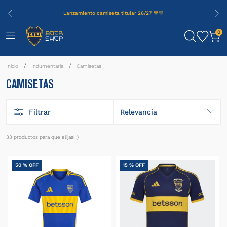
Lanzamiento camiseta titular 26/27 💙💛
0
Indumentaria
Camisetas
CAMISETAS
Filtrar
Relevancia
33
productos
50 %
OFF
15 %
OFF