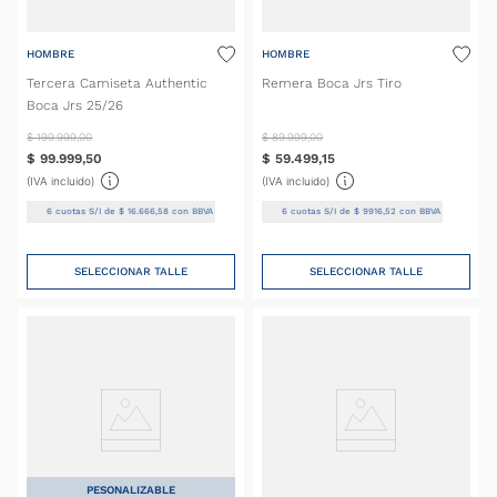
HOMBRE
HOMBRE
Tercera Camiseta Authentic
Remera Boca Jrs Tiro
Boca Jrs 25/26
$
199
.
999
,
00
$
89
.
999
,
00
$
99
.
999
,
50
$
59
.
499
,
15
(IVA incluido)
(IVA incluido)
6
cuotas S/I de
$
16
.
666
,
58
con BBVA
6
cuotas S/I de
$
9916
,
52
con BBVA
SELECCIONAR TALLE
SELECCIONAR TALLE
PESONALIZABLE