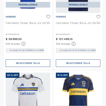
PESONALIZABLE
PESONALIZABLE
HOMBRE
HOMBRE
Camiseta Titular Boca Jrs 24/25
Camiseta Titular Boca Jrs 25/26
$
119
.
999
,
00
$
149
.
999
,
00
$
59
.
999
,
50
$
127
.
499
,
15
(IVA incluido)
(IVA incluido)
6
cuotas S/I de
$
9999
,
91
con BBVA
6
cuotas S/I de
$
21
.
249
,
85
con BBVA
SELECCIONAR TALLE
SELECCIONAR TALLE
50 %
OFF
15 %
OFF