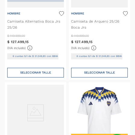
HOMBRE
HOMBRE
Camiseta Alternativa Boca Jrs
Camiseta de Arquero 25/26
25/26
Boca Jrs
$
149
.
999
,
00
$
149
.
999
,
00
$
127
.
499
,
15
$
127
.
499
,
15
(IVA incluido)
(IVA incluido)
6
cuotas S/I de
$
21
.
249
,
85
con BBVA
6
cuotas S/I de
$
21
.
249
,
85
con BBVA
SELECCIONAR TALLE
SELECCIONAR TALLE