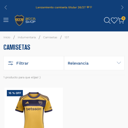
Lanzamiento camiseta titular 26/27 💙💛
0
Indumentaria
Camisetas
137
CAMISETAS
Filtrar
Relevancia
1
producto
15 %
OFF