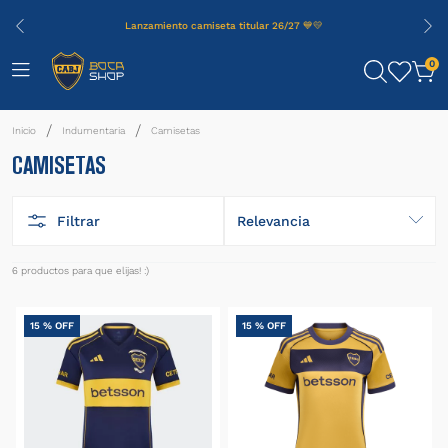
Lanzamiento camiseta titular 26/27 💙💛
0
Indumentaria
Camisetas
CAMISETAS
Filtrar
Relevancia
6
productos
15 %
OFF
15 %
OFF