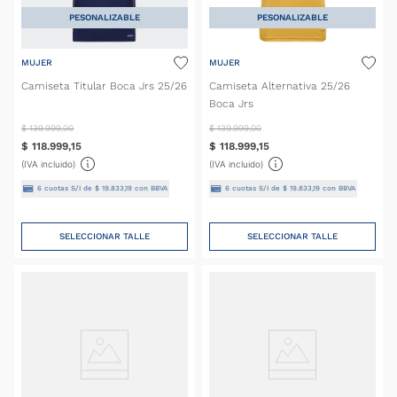
PESONALIZABLE
PESONALIZABLE
MUJER
MUJER
Camiseta Titular Boca Jrs 25/26
Camiseta Alternativa 25/26
Boca Jrs
$
139
.
999
,
00
$
139
.
999
,
00
$
118
.
999
,
15
$
118
.
999
,
15
(IVA incluido)
(IVA incluido)
6
cuotas S/I de
$
19
.
833
,
19
con BBVA
6
cuotas S/I de
$
19
.
833
,
19
con BBVA
SELECCIONAR TALLE
SELECCIONAR TALLE