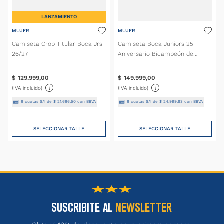
LANZAMIENTO
MUJER
MUJER
Camiseta Crop Titular Boca Jrs
Camiseta Boca Juniors 25
26/27
Aniversario Bicampeón de
América 2001 Mujer
$
129
.
999
,
00
$
149
.
999
,
00
(IVA incluido)
(IVA incluido)
6
cuotas S/I de
$
21
.
666
,
50
con BBVA
6
cuotas S/I de
$
24
.
999
,
83
con BBVA
SELECCIONAR TALLE
SELECCIONAR TALLE
SUSCRIBITE AL
NEWSLETTER