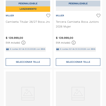
PESONALIZABLE
PESONALIZABLE
LANZAMIENTO
MUJER
MUJER
Camiseta Titular 26/27 Boca Jrs
Tercera Camiseta Boca Juniors
2026 Mujer
$
139
.
999
,
00
$
139
.
999
,
00
(IVA incluido)
(IVA incluido)
6
cuotas S/I de
$
23
.
333
,
16
con BBVA
6
cuotas S/I de
$
23
.
333
,
16
con BBVA
SELECCIONAR TALLE
SELECCIONAR TALLE