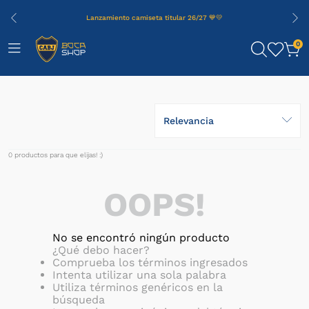
Lanzamiento camiseta titular 26/27 💙💛
0
Relevancia
0
productos
OOPS!
No se encontró ningún producto
¿Qué debo hacer?
Comprueba los términos ingresados
Intenta utilizar una sola palabra
Utiliza términos genéricos en la
búsqueda