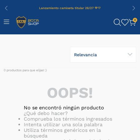
Lanzamiento camiseta titular 26/27 💙💛
0
Relevancia
0
productos
OOPS!
No se encontró ningún producto
¿Qué debo hacer?
Comprueba los términos ingresados
Intenta utilizar una sola palabra
Utiliza términos genéricos en la
búsqueda