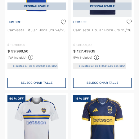
PESONALIZABLE
PESONALIZABLE
HOMBRE
HOMBRE
Camiseta Titular Boca Jrs 24/25
Camiseta Titular Boca Jrs 25/26
$
119
.
999
,
00
$
149
.
999
,
00
$
59
.
999
,
50
$
127
.
499
,
15
(IVA incluido)
(IVA incluido)
6
cuotas S/I de
$
9999
,
91
con BBVA
6
cuotas S/I de
$
21
.
249
,
85
con BBVA
SELECCIONAR TALLE
SELECCIONAR TALLE
50 %
OFF
15 %
OFF