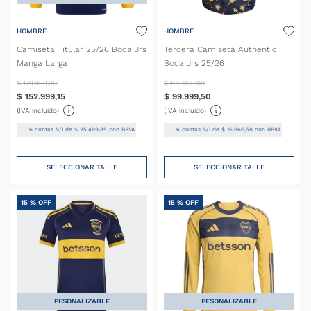
HOMBRE
HOMBRE
Camiseta Titular 25/26 Boca Jrs
Tercera Camiseta Authentic
Manga Larga
Boca Jrs 25/26
$
179
.
999
,
00
$
199
.
999
,
00
$
152
.
999
,
15
$
99
.
999
,
50
(IVA incluido)
(IVA incluido)
6
cuotas S/I de
$
25
.
499
,
85
con BBVA
6
cuotas S/I de
$
16
.
666
,
58
con BBVA
SELECCIONAR TALLE
SELECCIONAR TALLE
15 %
OFF
15 %
OFF
PESONALIZABLE
PESONALIZABLE