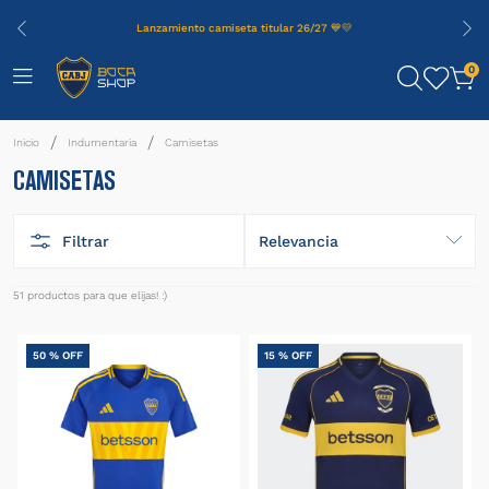
Lanzamiento camiseta titular 26/27 💙💛
0
Indumentaria
Camisetas
CAMISETAS
Filtrar
Relevancia
51
productos
50 %
OFF
15 %
OFF