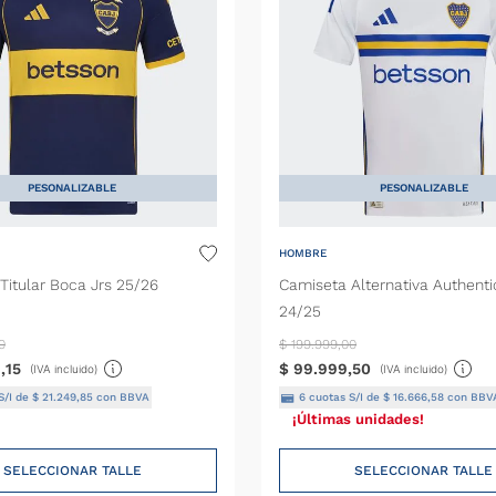
PESONALIZABLE
PESONALIZABLE
HOMBRE
Titular Boca Jrs 25/26
Camiseta Alternativa Authenti
24/25
0
$
199
.
999
,
00
9
,
15
$
99
.
999
,
50
(IVA incluido)
(IVA incluido)
S/I de
$
21
.
249
,
85
con BBVA
6
cuotas S/I de
$
16
.
666
,
58
con BBV
¡Últimas unidades!
SELECCIONAR TALLE
SELECCIONAR TALLE