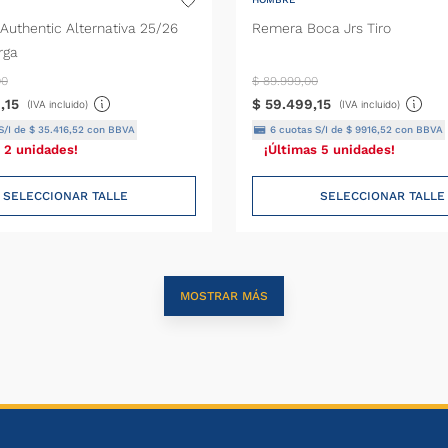
Authentic Alternativa 25/26
Remera Boca Jrs Tiro
rga
00
$
89
.
999
,
00
9
,
15
$
59
.
499
,
15
(IVA incluido)
(IVA incluido)
S/I de
$
35
.
416
,
52
con BBVA
6
cuotas S/I de
$
9916
,
52
con BBVA
 2 unidades!
¡Últimas 5 unidades!
SELECCIONAR TALLE
SELECCIONAR TALLE
MOSTRAR MÁS