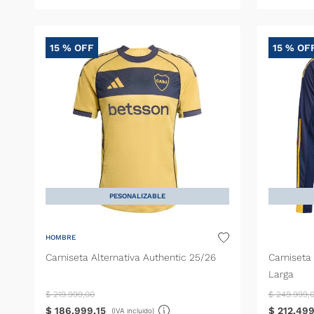
15 %
OFF
15 %
OF
PESONALIZABLE
HOMBRE
Camiseta Alternativa Authentic 25/26
Camiseta 
Larga
$
219
.
999
,
00
$
249
.
999
,
$
186
.
999
,
15
$
212
.
49
(IVA incluido)