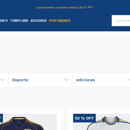
Lanzamiento camiseta titular 26/27 💙💛
¿Qué es
IENTO
TIEMPO LIBRE
ACCESORIOS
OPORTUNIDADES
TÉRMINOS MÁS BUSCADOS
.
authentic
2
.
entrenamiento
3
.
stadium
4
.
camiseta
5
.
campera
Deporte
ediciones
6
.
básquet
Fútbol
nueva-edicion
.
pantalon
Básquet
8
.
short
F
50 %
OFF
9
.
niños
0
.
buzo