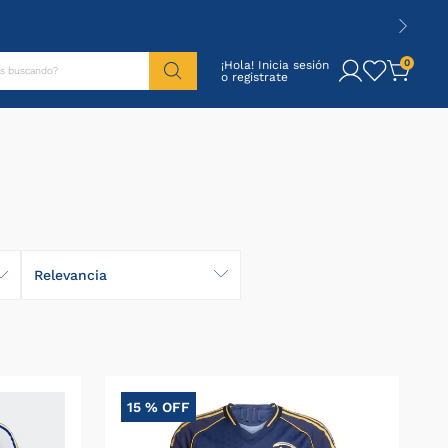
tás buscando?
0
¡Hola! Inicia sesión
Relevancia
15 %
OFF