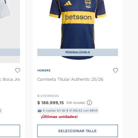
PESONALIZABLE
HOMBRE
c Boca Jrs
Camiseta Titular Authentic 25/26
$
219
.
999
,
00
$
186
.
999
,
15
(IVA incluido)
A
6
cuotas S/I de
$
31
.
166
,
52
con BBVA
¡Últimas unidades!
SELECCIONAR TALLE