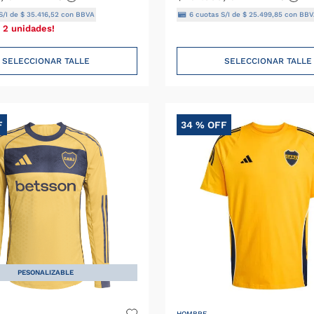
S/I de
$
35
.
416
,
52
con BBVA
6
cuotas S/I de
$
25
.
499
,
85
con BBV
 2 unidades!
SELECCIONAR TALLE
SELECCIONAR TALLE
F
34 %
OFF
PESONALIZABLE
HOMBRE