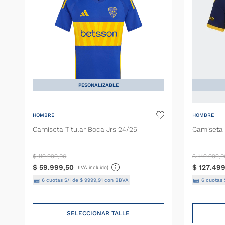
PESONALIZABLE
HOMBRE
HOMBRE
Camiseta Titular Boca Jrs 24/25
Camiseta 
$
119
.
999
,
00
$
149
.
999
,
0
$
59
.
999
,
50
$
127
.
49
(IVA incluido)
6
cuotas S/I de
$
9999
,
91
con BBVA
6
cuotas 
SELECCIONAR TALLE