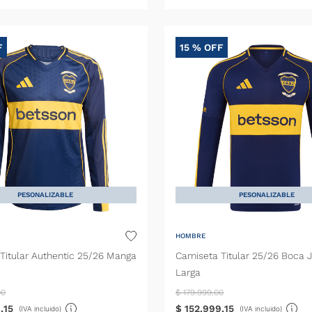
F
15 %
OFF
PESONALIZABLE
PESONALIZABLE
HOMBRE
Titular Authentic 25/26 Manga
Camiseta Titular 25/26 Boca 
Larga
00
$
179
.
999
,
00
9
,
15
$
152
.
999
,
15
(IVA incluido)
(IVA incluido)