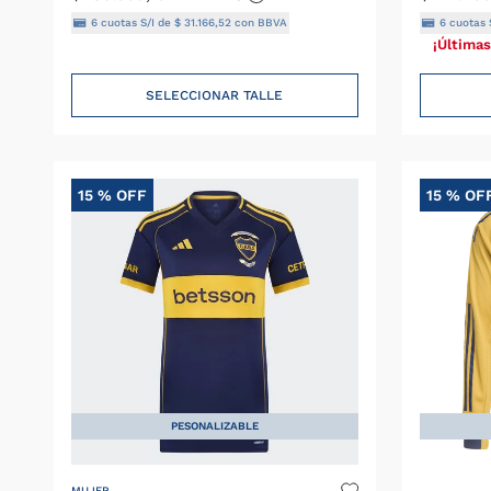
6
cuotas S/I de
$
31
.
166
,
52
con BBVA
6
cuotas 
¡Últimas
SELECCIONAR TALLE
15 %
OFF
15 %
OF
PESONALIZABLE
MUJER