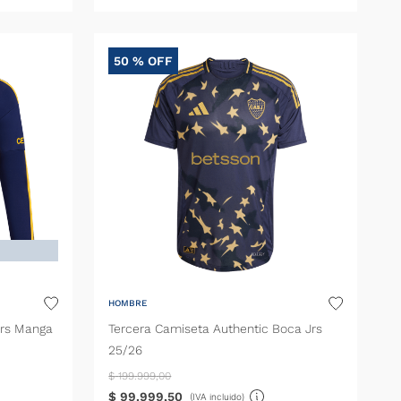
50 %
OFF
HOMBRE
Jrs Manga
Tercera Camiseta Authentic Boca Jrs
25/26
$
199
.
999
,
00
$
99
.
999
,
50
(IVA incluido)