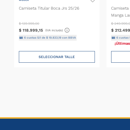
Camiseta Titular Boca Jrs 25/26
Camiseta 
Manga La
$
139
.
999
,
00
$
249
.
999
,
$
118
.
999
,
15
$
212
.
49
(IVA incluido)
6
cuotas S/I de
$
19
.
833
,
19
con BBVA
6
cuotas 
¡Últimas
SELECCIONAR TALLE