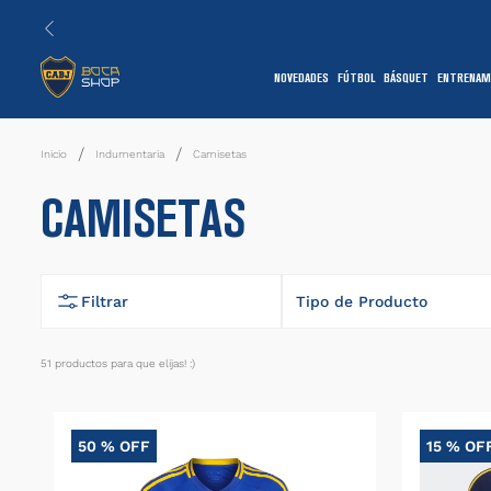
NOVEDADES
FÚTBOL
BÁSQUET
ENTRENAM
1
Indumentaria
Camisetas
CAMISETAS
Filtrar
Tipo de Producto
Camiseta
51
productos
7
Remera
50 %
OFF
15 %
OF
1