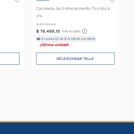
Camiseta de Entrenamiento Tiro Boca
Jrs
$
89
.
999
,
00
$
76
.
499
,
15
(IVA incluido)
6
cuotas S/I de
$
12
.
749
,
85
con BBVA
¡Última unidad!
SELECCIONAR TALLE