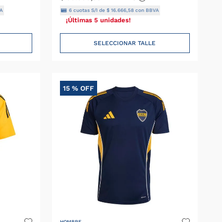
A
6
cuotas S/I de
$
16
.
666
,
58
con BBVA
¡Últimas 5 unidades!
SELECCIONAR TALLE
15 %
OFF
HOMBRE