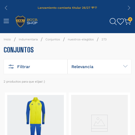
Lanzamiento camiseta titular 26/27 💙💛
0
Indumentaria
Conjuntos
nuestros-elegidos
273
CONJUNTOS
Filtrar
Relevancia
2
productos