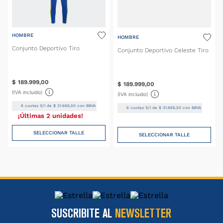
HOMBRE
HOMBRE
Conjunto Deportivo Tiro
Conjunto Deportivo Celeste Tiro
$
189
.
999
,
00
$
189
.
999
,
00
(IVA incluido)
(IVA incluido)
6
cuotas S/I de
$
31
.
666
,
50
con BBVA
6
cuotas S/I de
$
31
.
666
,
50
con BBVA
¡Últimas 2 unidades!
SELECCIONAR TALLE
SELECCIONAR TALLE
SUSCRIBITE AL
NEWSLETTER