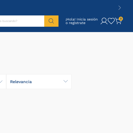
tás buscando?
0
¡Hola! Inicia sesión
Relevancia