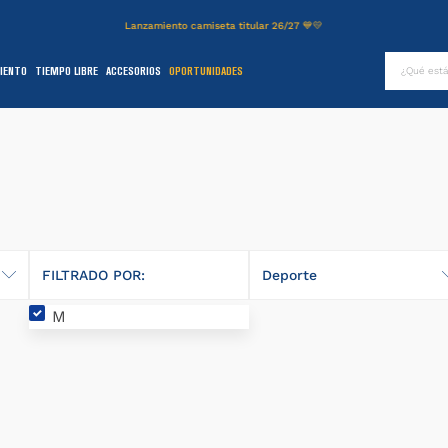
Lanzamiento camiseta titular 26/27 💙💛
¿Qué es
IENTO
TIEMPO LIBRE
ACCESORIOS
OPORTUNIDADES
TÉRMINOS MÁS BUSCADOS
.
authentic
2
.
entrenamiento
3
.
camiseta
4
.
campera
5
.
básquet
FILTRADO POR:
Deporte
6
.
pantalon
M
Fútbol
.
short
8
.
niños
9
.
buzo
0
.
fútbol