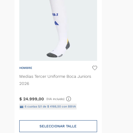
HOMBRE
Medias Tercer Uniforme Boca Juniors
2026
$
24
.
999
,
00
(IVA incluido)
6
cuotas S/I de
$
4166
,
50
con BBVA
SELECCIONAR TALLE