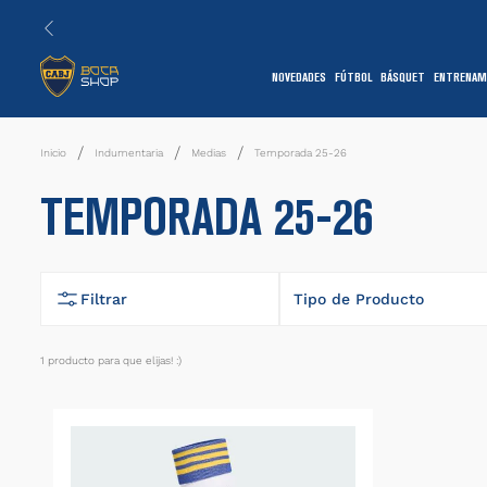
NOVEDADES
FÚTBOL
BÁSQUET
ENTRENAM
1
Indumentaria
Medias
Temporada 25-26
TEMPORADA 25-26
Filtrar
Tipo de Producto
Medias
1
producto
7
1