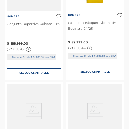
HOMBRE
HOMBRE
Camiseta Básquet Alternativa
Conjunto Deportivo Celeste Tiro
Boca Jrs 24/25
$
89
.
999
,
00
$
189
.
999
,
00
(IVA incluido)
(IVA incluido)
6
cuotas S/I de
$
14
.
999
,
83
con BBVA
6
cuotas S/I de
$
31
.
666
,
50
con BBVA
SELECCIONAR TALLE
SELECCIONAR TALLE