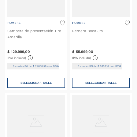
HOMBRE
HOMBRE
Campera de presentación Tiro
Remera Boca Jrs
Amarilla
$
129
.
999
,
00
$
55
.
999
,
00
(IVA incluido)
(IVA incluido)
6
cuotas S/I de
$
21
.
666
,
50
con BBVA
6
cuotas S/I de
$
9333
,
16
con BBVA
SELECCIONAR TALLE
SELECCIONAR TALLE