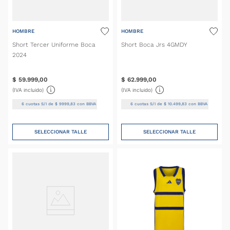
HOMBRE
HOMBRE
Short Tercer Uniforme Boca
Short Boca Jrs 4GMDY
2024
$
59
.
999
,
00
$
62
.
999
,
00
(IVA incluido)
(IVA incluido)
6
cuotas S/I de
$
9999
,
83
con BBVA
6
cuotas S/I de
$
10
.
499
,
83
con BBVA
SELECCIONAR TALLE
SELECCIONAR TALLE