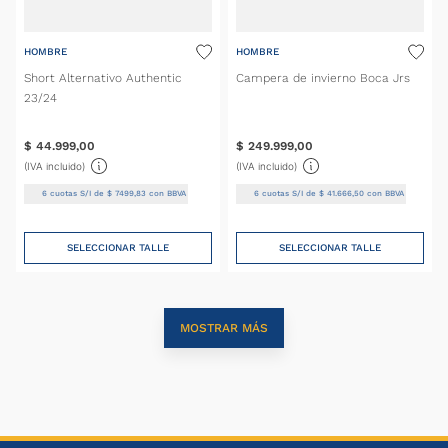
HOMBRE
HOMBRE
Short Alternativo Authentic
Campera de invierno Boca Jrs
23/24
$
44
.
999
,
00
$
249
.
999
,
00
(IVA incluido)
(IVA incluido)
6
cuotas S/I de
$
7499
,
83
con BBVA
6
cuotas S/I de
$
41
.
666
,
50
con BBVA
SELECCIONAR TALLE
SELECCIONAR TALLE
MOSTRAR MÁS