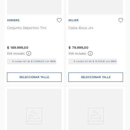
HOMBRE
MUJER
Conjunto Deportivo Tiro
Calza Boca Jrs
$
189
.
999
,
00
$
79
.
999
,
00
(IVA incluido)
(IVA incluido)
6
cuotas S/I de
$
31
.
666
,
50
con BBVA
6
cuotas S/I de
$
13
.
333
,
16
con BBVA
SELECCIONAR TALLE
SELECCIONAR TALLE