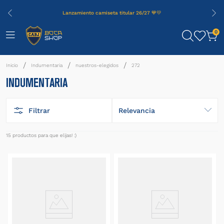
Lanzamiento camiseta titular 26/27 💙💛
0
Indumentaria
nuestros-elegidos
272
INDUMENTARIA
Filtrar
Relevancia
15
productos