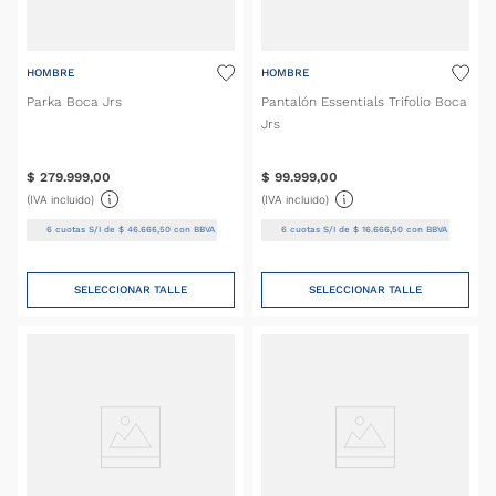
HOMBRE
HOMBRE
Parka Boca Jrs
Pantalón Essentials Trifolio Boca
Jrs
$
279
.
999
,
00
$
99
.
999
,
00
(IVA incluido)
(IVA incluido)
6
cuotas S/I de
$
46
.
666
,
50
con BBVA
6
cuotas S/I de
$
16
.
666
,
50
con BBVA
SELECCIONAR TALLE
SELECCIONAR TALLE