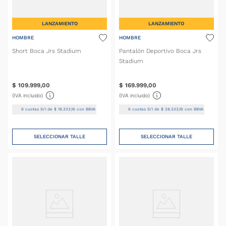
LANZAMIENTO
LANZAMIENTO
HOMBRE
HOMBRE
Short Boca Jrs Stadium
Pantalón Deportivo Boca Jrs
Stadium
$
109
.
999
,
00
$
169
.
999
,
00
(IVA incluido)
(IVA incluido)
6
cuotas S/I de
$
18
.
333
,
16
con BBVA
6
cuotas S/I de
$
28
.
333
,
16
con BBVA
SELECCIONAR TALLE
SELECCIONAR TALLE