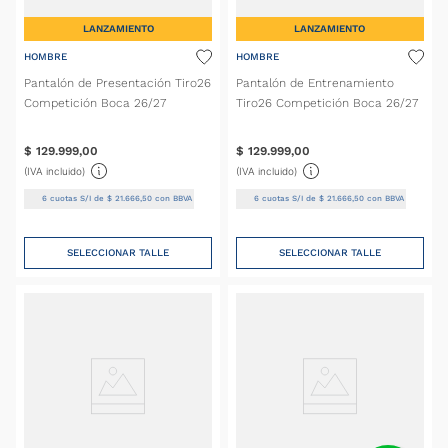
LANZAMIENTO
LANZAMIENTO
HOMBRE
HOMBRE
Pantalón de Presentación Tiro26
Pantalón de Entrenamiento
Competición Boca 26/27
Tiro26 Competición Boca 26/27
$
129
.
999
,
00
$
129
.
999
,
00
(IVA incluido)
(IVA incluido)
6
cuotas S/I de
$
21
.
666
,
50
con BBVA
6
cuotas S/I de
$
21
.
666
,
50
con BBVA
SELECCIONAR TALLE
SELECCIONAR TALLE