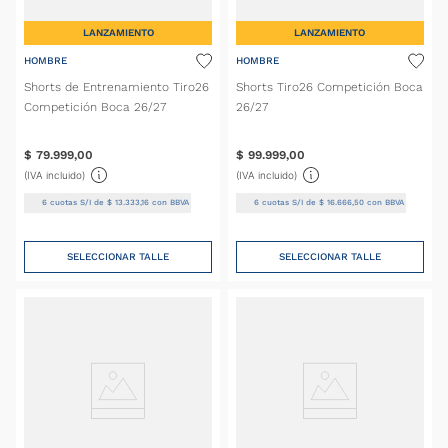
LANZAMIENTO
LANZAMIENTO
HOMBRE
HOMBRE
Shorts de Entrenamiento Tiro26
Shorts Tiro26 Competición Boca
Competición Boca 26/27
26/27
$
79
.
999
,
00
$
99
.
999
,
00
(IVA incluido)
(IVA incluido)
6
cuotas S/I de
$
13
.
333
,
16
con BBVA
6
cuotas S/I de
$
16
.
666
,
50
con BBVA
SELECCIONAR TALLE
SELECCIONAR TALLE