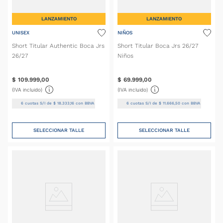
LANZAMIENTO
LANZAMIENTO
UNISEX
NIÑOS
Short Titular Authentic Boca Jrs
Short Titular Boca Jrs 26/27
26/27
Niños
$
109
.
999
,
00
$
69
.
999
,
00
(IVA incluido)
(IVA incluido)
6
cuotas S/I de
$
18
.
333
,
16
con BBVA
6
cuotas S/I de
$
11
.
666
,
50
con BBVA
SELECCIONAR TALLE
SELECCIONAR TALLE