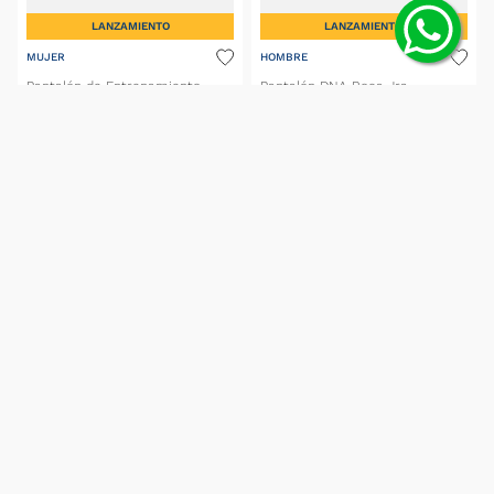
LANZAMIENTO
LANZAMIENTO
MUJER
HOMBRE
Pantalón de Entrenamiento
Pantalón DNA Boca Jrs
Tiro26 Competición Boca 26/27
$
129
.
999
,
00
$
99
.
999
,
00
(IVA incluido)
(IVA incluido)
6
cuotas S/I de
$
21
.
666
,
50
con BBVA
6
cuotas S/I de
$
16
.
666
,
50
con BBVA
SELECCIONAR TALLE
SELECCIONAR TALLE
MOSTRAR MÁS