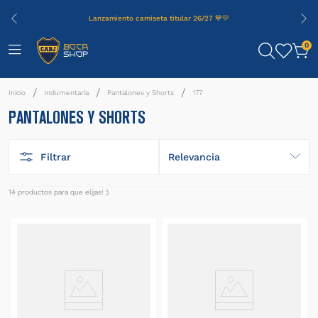
Lanzamiento camiseta titular 26/27 💙💛
0
Indumentaria
Pantalones y Shorts
177
PANTALONES Y SHORTS
Filtrar
Relevancia
14
productos