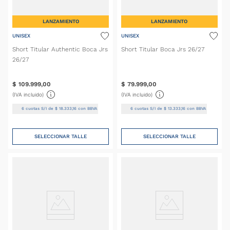
LANZAMIENTO
LANZAMIENTO
UNISEX
UNISEX
Short Titular Authentic Boca Jrs
Short Titular Boca Jrs 26/27
26/27
$
109
.
999
,
00
$
79
.
999
,
00
(IVA incluido)
(IVA incluido)
6
cuotas S/I de
$
18
.
333
,
16
con BBVA
6
cuotas S/I de
$
13
.
333
,
16
con BBVA
SELECCIONAR TALLE
SELECCIONAR TALLE