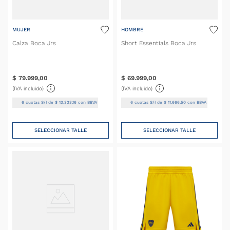
MUJER
HOMBRE
Calza Boca Jrs
Short Essentials Boca Jrs
$
79
.
999
,
00
$
69
.
999
,
00
(IVA incluido)
(IVA incluido)
6
cuotas S/I de
$
13
.
333
,
16
con BBVA
6
cuotas S/I de
$
11
.
666
,
50
con BBVA
SELECCIONAR TALLE
SELECCIONAR TALLE