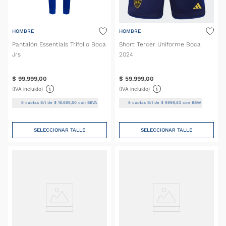
HOMBRE
HOMBRE
Pantalón Essentials Trifolio Boca
Short Tercer Uniforme Boca
Jrs
2024
$
99
.
999
,
00
$
59
.
999
,
00
(IVA incluido)
(IVA incluido)
6
cuotas S/I de
$
16
.
666
,
50
con BBVA
6
cuotas S/I de
$
9999
,
83
con BBVA
SELECCIONAR TALLE
SELECCIONAR TALLE