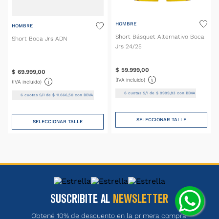
HOMBRE
HOMBRE
Short Básquet Alternativo Boca
Short Boca Jrs ADN
Jrs 24/25
$
59
.
999
,
00
$
69
.
999
,
00
(IVA incluido)
(IVA incluido)
6
cuotas S/I de
$
9999
,
83
con BBVA
6
cuotas S/I de
$
11
.
666
,
50
con BBVA
SELECCIONAR TALLE
SELECCIONAR TALLE
SUSCRIBITE AL
NEWSLETTER
Obtené 10% de descuento en la primera compra.