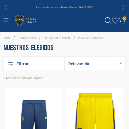
Lanzamiento camiseta titular 26/27 💙💛
0
Indumentaria
Pantalones y Shorts
nuestros-elegidos
NUESTROS-ELEGIDOS
Filtrar
Relevancia
8
productos