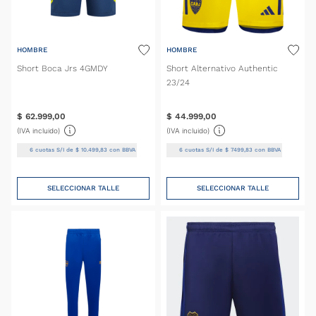
HOMBRE
HOMBRE
Short Boca Jrs 4GMDY
Short Alternativo Authentic
23/24
$
62
.
999
,
00
$
44
.
999
,
00
(IVA incluido)
(IVA incluido)
6
cuotas S/I de
$
10
.
499
,
83
con BBVA
6
cuotas S/I de
$
7499
,
83
con BBVA
SELECCIONAR TALLE
SELECCIONAR TALLE