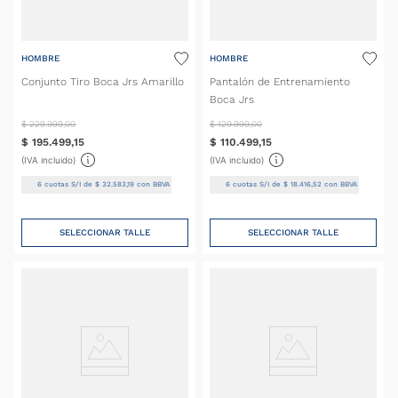
HOMBRE
HOMBRE
Conjunto Tiro Boca Jrs Amarillo
Pantalón de Entrenamiento
Boca Jrs
$
229
.
999
,
00
$
129
.
999
,
00
$
195
.
499
,
15
$
110
.
499
,
15
(IVA incluido)
(IVA incluido)
6
cuotas S/I de
$
32
.
583
,
19
con BBVA
6
cuotas S/I de
$
18
.
416
,
52
con BBVA
SELECCIONAR TALLE
SELECCIONAR TALLE