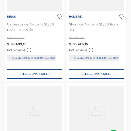
NIÑOS
HOMBRE
Camiseta de Arquero 25/26
Short de Arquero 25/26 Boca
Boca Jrs - NIÑO
Jrs
$
109
.
999
,
00
$
74
.
999
,
00
$
93
.
499
,
15
$
63
.
749
,
15
(IVA incluido)
(IVA incluido)
6
cuotas S/I de
$
15
.
583
,
19
con BBVA
6
cuotas S/I de
$
10
.
624
,
85
con BBVA
SELECCIONAR TALLE
SELECCIONAR TALLE