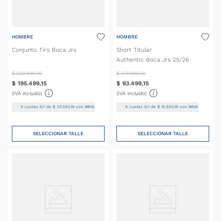
HOMBRE
HOMBRE
Conjunto Tiro Boca Jrs
Short Titular
Authentic Boca Jrs 25/26
$
229
.
999
,
00
$
109
.
999
,
00
$
195
.
499
,
15
$
93
.
499
,
15
(IVA incluido)
(IVA incluido)
6
cuotas S/I de
$
32
.
583
,
19
con BBVA
6
cuotas S/I de
$
15
.
583
,
19
con BBVA
SELECCIONAR TALLE
SELECCIONAR TALLE