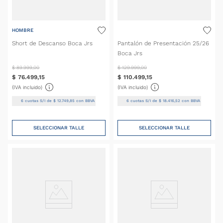
HOMBRE
Short de Descanso Boca Jrs
Pantalón de Presentación 25/26
Boca Jrs
$
89
.
999
,
00
$
129
.
999
,
00
$
76
.
499
,
15
$
110
.
499
,
15
(IVA incluido)
(IVA incluido)
6
cuotas S/I de
$
12
.
749
,
85
con BBVA
6
cuotas S/I de
$
18
.
416
,
52
con BBVA
SELECCIONAR TALLE
SELECCIONAR TALLE