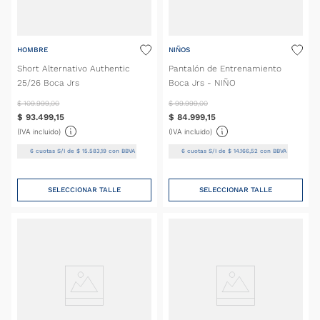
HOMBRE
NIÑOS
Short Alternativo Authentic
Pantalón de Entrenamiento
25/26 Boca Jrs
Boca Jrs - NIÑO
$
109
.
999
,
00
$
99
.
999
,
00
$
93
.
499
,
15
$
84
.
999
,
15
(IVA incluido)
(IVA incluido)
6
cuotas S/I de
$
15
.
583
,
19
con BBVA
6
cuotas S/I de
$
14
.
166
,
52
con BBVA
SELECCIONAR TALLE
SELECCIONAR TALLE