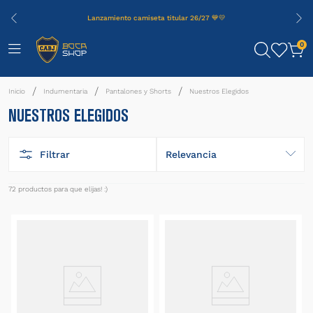
Lanzamiento camiseta titular 26/27 💙💛
0
Indumentaria
Pantalones y Shorts
Nuestros Elegidos
NUESTROS ELEGIDOS
Filtrar
Relevancia
72
productos