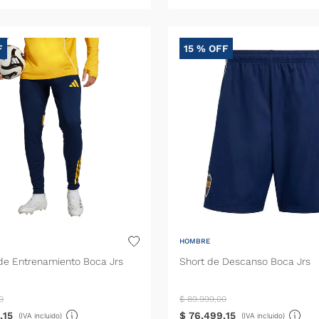
F
15 %
OFF
HOMBRE
de Entrenamiento Boca Jrs
Short de Descanso Boca Jrs
0
$
89
.
999
,
00
,
15
$
76
.
499
,
15
(IVA incluido)
(IVA incluido)