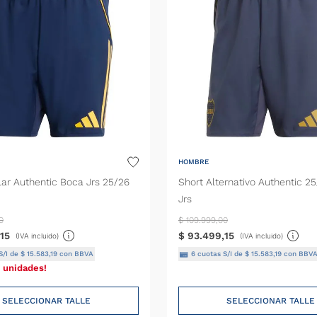
Unisex
HOMBRE
lar Authentic Boca Jrs 25/26
Short Alternativo Authentic 2
Jrs
0
$
109
.
999
,
00
15
$
93
.
499
,
15
(IVA incluido)
(IVA incluido)
S/I de
$
15
.
583
,
19
con BBVA
6
cuotas S/I de
$
15
.
583
,
19
con BBV
 unidades!
SELECCIONAR TALLE
SELECCIONAR TALLE