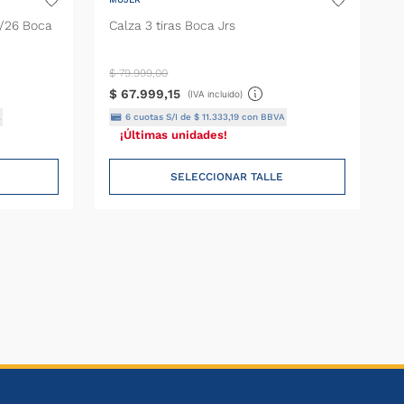
5/26 Boca
Calza 3 tiras Boca Jrs
$
79
.
999
,
00
$
67
.
999
,
15
(IVA incluido)
A
6
cuotas S/I de
$
11
.
333
,
19
con BBVA
¡Últimas unidades!
SELECCIONAR TALLE