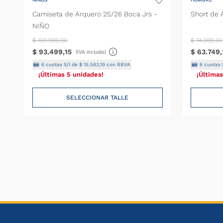
Camiseta de Arquero 25/26 Boca Jrs -
Short de 
NIÑO
$
109
.
999
,
00
$
74
.
999
,
00
$
93
.
499
,
15
$
63
.
749
,
(IVA incluido)
6
cuotas S/I de
$
15
.
583
,
19
con BBVA
6
cuotas 
¡Últimas 5 unidades!
¡Últimas
SELECCIONAR TALLE