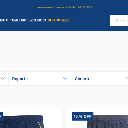
Lanzamiento camiseta titular 26/27 💙💛
¿Qué es
IENTO
TIEMPO LIBRE
ACCESORIOS
OPORTUNIDADES
TÉRMINOS MÁS BUSCADOS
.
authentic
2
.
entrenamiento
3
.
camiseta
4
.
campera
5
.
básquet
Deporte
Género
6
.
pantalon
Fútbol
Hombre
.
short
Básquet
Mujer
8
.
niños
F
15 %
OFF
9
.
buzo
Niños
0
.
fútbol