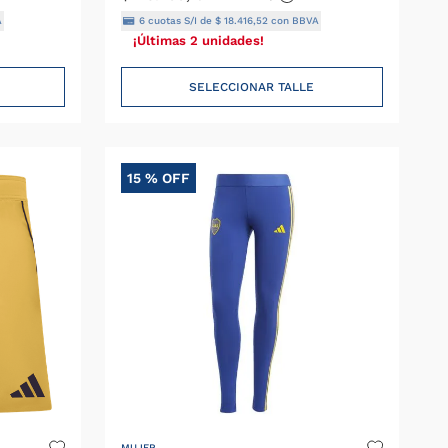
A
6
cuotas S/I de
$
18
.
416
,
52
con BBVA
¡Últimas 2 unidades!
SELECCIONAR TALLE
15 %
OFF
MUJER