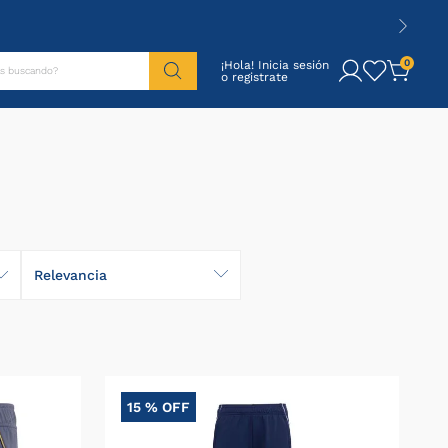
tás buscando?
0
¡Hola! Inicia sesión
Relevancia
15 %
OFF