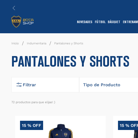
NOVEDADES
FÚTBOL
BÁSQUET
ENTRENAM
1
Indumentaria
Pantalones y Shorts
PANTALONES Y SHORTS
Filtrar
Tipo de Producto
Calza
72
productos
7
Camiseta
15 %
OFF
15 %
OF
Conjunto
1