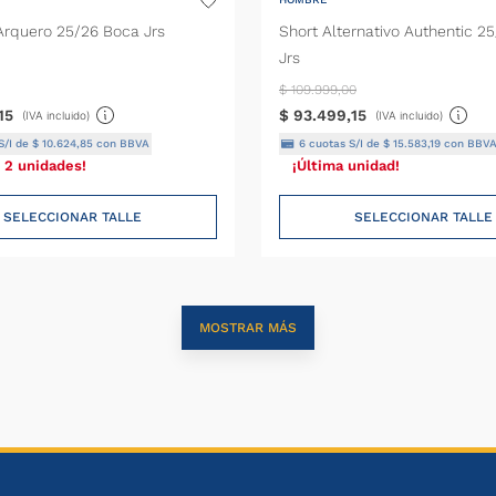
Arquero 25/26 Boca Jrs
Short Alternativo Authentic 2
Jrs
$
109
.
999
,
00
15
$
93
.
499
,
15
(IVA incluido)
(IVA incluido)
S/I de
$
10
.
624
,
85
con BBVA
6
cuotas S/I de
$
15
.
583
,
19
con BBV
 2 unidades!
¡Última unidad!
SELECCIONAR TALLE
SELECCIONAR TALLE
MOSTRAR MÁS