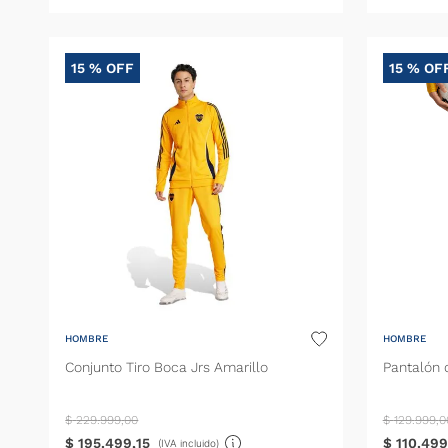
15 %
OFF
15 %
OF
HOMBRE
HOMBRE
Conjunto Tiro Boca Jrs Amarillo
Pantalón 
$
229
.
999
,
00
$
129
.
999
,
0
$
195
.
499
,
15
$
110
.
499
(IVA incluido)