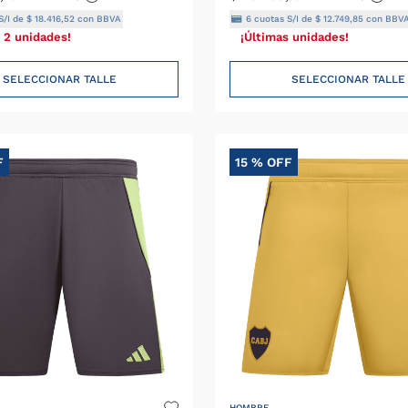
S/I de
$
18
.
416
,
52
con BBVA
6
cuotas S/I de
$
12
.
749
,
85
con BBV
 2 unidades!
¡Últimas unidades!
SELECCIONAR TALLE
SELECCIONAR TALLE
F
15 %
OFF
HOMBRE