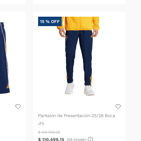
15 %
OFF
Pantalón de Presentación 25/26 Boca
Jrs
$
129
.
999
,
00
$
110
.
499
,
15
(IVA incluido)