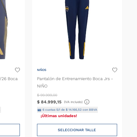
NIÑOS
5/26 Boca
Pantalón de Entrenamiento Boca Jrs -
NIÑO
$
99
.
999
,
00
$
84
.
999
,
15
(IVA incluido)
A
6
cuotas S/I de
$
14
.
166
,
52
con BBVA
¡Últimas unidades!
SELECCIONAR TALLE