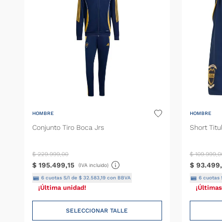
Medias
Pantalón
Shorts
HOMBRE
HOMBRE
Conjunto Tiro Boca Jrs
Short Titu
$
229
.
999
,
00
$
109
.
999
,
0
$
195
.
499
,
15
$
93
.
499
,
(IVA incluido)
6
cuotas S/I de
$
32
.
583
,
19
con BBVA
6
cuotas 
¡Última unidad!
¡Últimas
SELECCIONAR TALLE