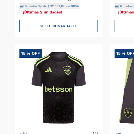
6
cuotas S/I de
$
32
.
583
,
19
con BBVA
6
cuotas 
¡Últimas 2 unidades!
¡Últimas
SELECCIONAR TALLE
15 %
OFF
15 %
OF
NIÑOS
HOMBRE