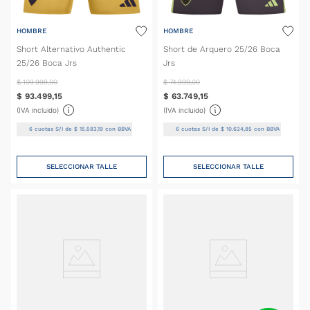
HOMBRE
HOMBRE
Short Alternativo Authentic
Short de Arquero 25/26 Boca
25/26 Boca Jrs
Jrs
$
109
.
999
,
00
$
74
.
999
,
00
$
93
.
499
,
15
$
63
.
749
,
15
(IVA incluido)
(IVA incluido)
6
cuotas S/I de
$
15
.
583
,
19
con BBVA
6
cuotas S/I de
$
10
.
624
,
85
con BBVA
SELECCIONAR TALLE
SELECCIONAR TALLE