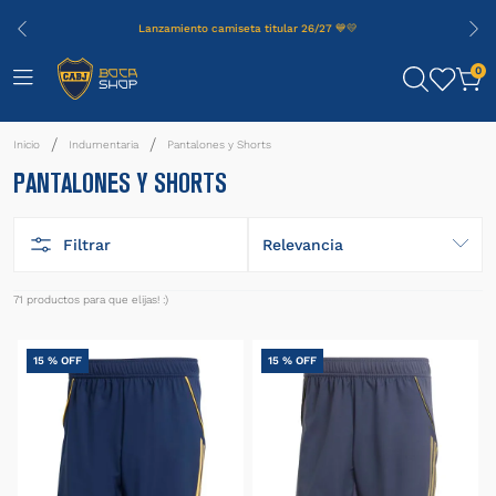
Lanzamiento camiseta titular 26/27 💙💛
0
Indumentaria
Pantalones y Shorts
PANTALONES Y SHORTS
Filtrar
Relevancia
71
productos
15 %
OFF
15 %
OFF