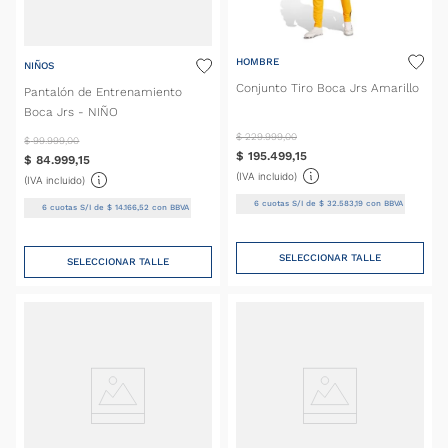
HOMBRE
NIÑOS
Conjunto Tiro Boca Jrs Amarillo
Pantalón de Entrenamiento
Boca Jrs - NIÑO
$
229
.
999
,
00
$
99
.
999
,
00
$
195
.
499
,
15
$
84
.
999
,
15
(IVA incluido)
(IVA incluido)
6
cuotas S/I de
$
32
.
583
,
19
con BBVA
6
cuotas S/I de
$
14
.
166
,
52
con BBVA
SELECCIONAR TALLE
SELECCIONAR TALLE