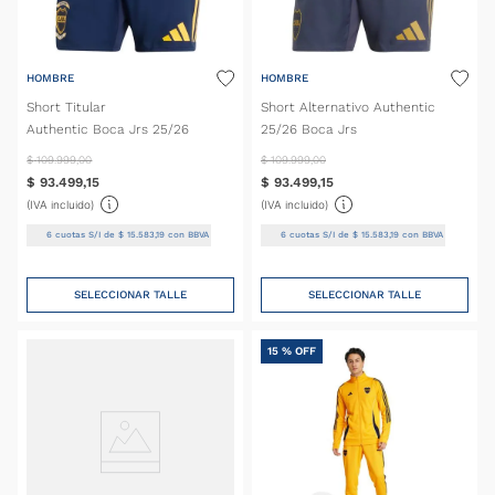
HOMBRE
HOMBRE
Short Titular
Short Alternativo Authentic
Authentic Boca Jrs 25/26
25/26 Boca Jrs
$
109
.
999
,
00
$
109
.
999
,
00
$
93
.
499
,
15
$
93
.
499
,
15
(IVA incluido)
(IVA incluido)
6
cuotas S/I de
$
15
.
583
,
19
con BBVA
6
cuotas S/I de
$
15
.
583
,
19
con BBVA
SELECCIONAR TALLE
SELECCIONAR TALLE
15 %
OFF