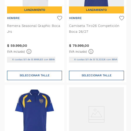
LANZAMIENTO
LANZAMIENTO
HOMBRE
HOMBRE
Remera Seasonal Graphic Boca
Camiseta Tiro26 Competición
Jrs
Boca 26/27
$
59
.
999
,
00
$
79
.
999
,
00
(IVA incluido)
(IVA incluido)
6
cuotas S/I de
$
9999
,
83
con BBVA
6
cuotas S/I de
$
13
.
333
,
16
con BBVA
SELECCIONAR TALLE
SELECCIONAR TALLE