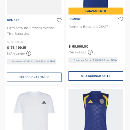
LANZAMIENTO
HOMBRE
HOMBRE
Remera Boca Jrs 26/27
Camiseta de Entrenamiento
Tiro Boca Jrs
$
89
.
999
,
00
$
69
.
999
,
00
$
76
.
499
,
15
(IVA incluido)
(IVA incluido)
6
cuotas S/I de
$
11
.
666
,
50
con BBVA
6
cuotas S/I de
$
12
.
749
,
85
con BBVA
SELECCIONAR TALLE
SELECCIONAR TALLE