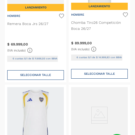
LANZAMIENTO
LANZAMIENTO
HOMBRE
HOMBRE
Chomba Tiro26 Competición
Remera Boca Jrs 26/27
Boca 26/27
$
89
.
999
,
00
$
69
.
999
,
00
(IVA incluido)
(IVA incluido)
6
cuotas S/I de
$
14
.
999
,
83
con BBVA
6
cuotas S/I de
$
11
.
666
,
50
con BBVA
SELECCIONAR TALLE
SELECCIONAR TALLE