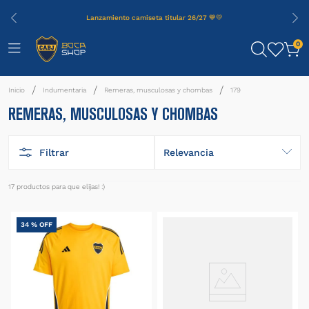
Lanzamiento camiseta titular 26/27 💙💛
0
Indumentaria
Remeras, musculosas y chombas
179
REMERAS, MUSCULOSAS Y CHOMBAS
Filtrar
Relevancia
17
productos
34 %
OFF