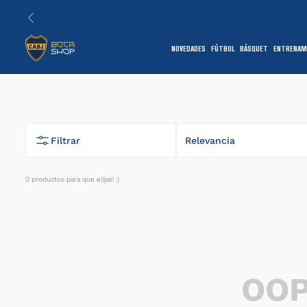
NOVEDADES
FÚTBOL
BÁSQUET
ENTRENAM
1
Filtrar
Relevancia
0
productos
7
OOP
1