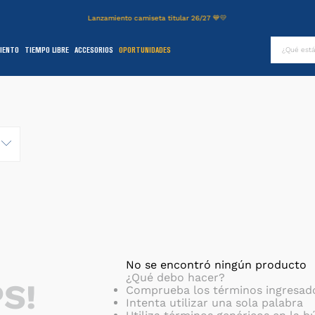
Lanzamiento camiseta titular 26/27 💙💛
¿Qué es
IENTO
TIEMPO LIBRE
ACCESORIOS
OPORTUNIDADES
TÉRMINOS MÁS BUSCADOS
.
authentic
2
.
entrenamiento
3
.
stadium
4
.
campera
5
.
camiseta
6
.
básquet
.
pantalon
8
.
short
No se encontró ningún producto
¿Qué debo hacer?
S!
9
.
niños
Comprueba los términos ingresad
Intenta utilizar una sola palabra
0
.
buzo