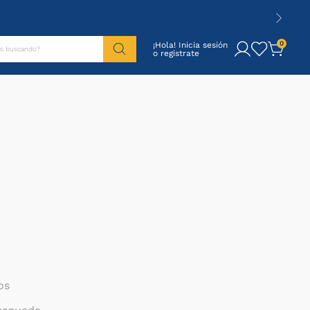
tás buscando?
0
¡Hola! Inicia sesión
os