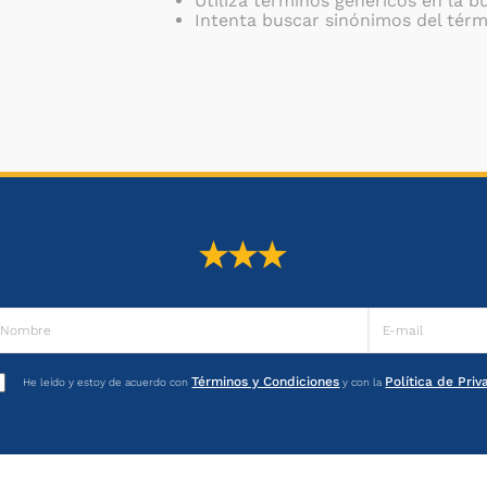
Utiliza términos genéricos en la 
Intenta buscar sinónimos del tér
Términos y Condiciones
Política de Pri
He leído y estoy de acuerdo con
y con la