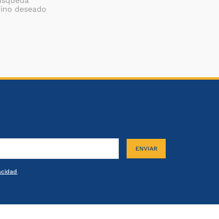
búsqueda
mino deseado
ENVIAR
vacidad
.