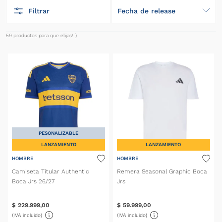
Filtrar
Fecha de release
59
productos
PESONALIZABLE
LANZAMIENTO
LANZAMIENTO
HOMBRE
HOMBRE
Camiseta Titular Authentic
Remera Seasonal Graphic Boca
Boca Jrs 26/27
Jrs
$
229
.
999
,
00
$
59
.
999
,
00
(IVA incluido)
(IVA incluido)