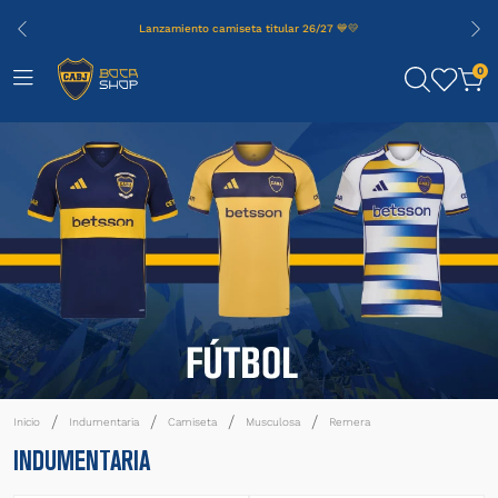
Lanzamiento camiseta titular 26/27 💙💛
0
Indumentaria
Camiseta
Musculosa
Remera
INDUMENTARIA