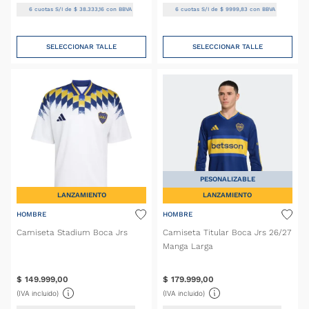
6
cuotas S/I de
$
38
.
333
,
16
con BBVA
6
cuotas S/I de
$
9999
,
83
con BBVA
SELECCIONAR TALLE
SELECCIONAR TALLE
PESONALIZABLE
LANZAMIENTO
LANZAMIENTO
HOMBRE
HOMBRE
Camiseta Stadium Boca Jrs
Camiseta Titular Boca Jrs 26/27
Manga Larga
$
149
.
999
,
00
$
179
.
999
,
00
(IVA incluido)
(IVA incluido)