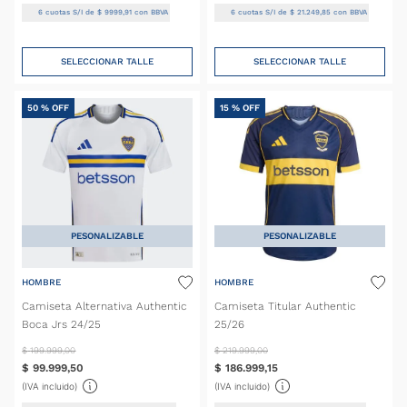
6
cuotas S/I de
$
9999
,
91
con BBVA
6
cuotas S/I de
$
21
.
249
,
85
con BBVA
SELECCIONAR TALLE
SELECCIONAR TALLE
50 %
OFF
15 %
OFF
PESONALIZABLE
PESONALIZABLE
HOMBRE
HOMBRE
Camiseta Alternativa Authentic
Camiseta Titular Authentic
Boca Jrs 24/25
25/26
$
199
.
999
,
00
$
219
.
999
,
00
$
99
.
999
,
50
$
186
.
999
,
15
(IVA incluido)
(IVA incluido)