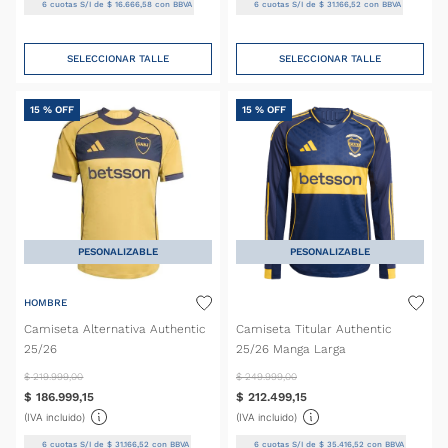
6
cuotas S/I de
$
16
.
666
,
58
con BBVA
6
cuotas S/I de
$
31
.
166
,
52
con BBVA
SELECCIONAR TALLE
SELECCIONAR TALLE
15 %
OFF
15 %
OFF
PESONALIZABLE
PESONALIZABLE
HOMBRE
Camiseta Alternativa Authentic
Camiseta Titular Authentic
25/26
25/26 Manga Larga
$
219
.
999
,
00
$
249
.
999
,
00
$
186
.
999
,
15
$
212
.
499
,
15
(IVA incluido)
(IVA incluido)
6
cuotas S/I de
$
31
.
166
,
52
con BBVA
6
cuotas S/I de
$
35
.
416
,
52
con BBVA