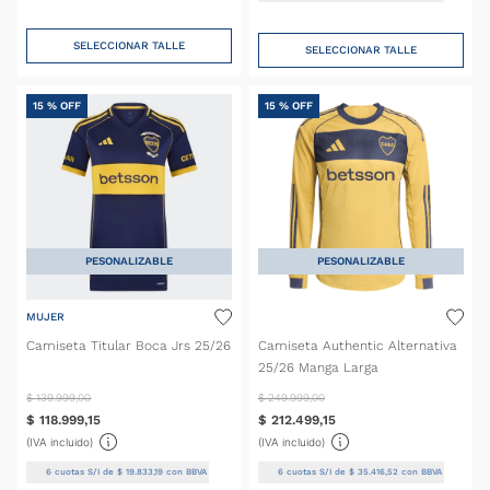
SELECCIONAR TALLE
SELECCIONAR TALLE
15 %
OFF
15 %
OFF
PESONALIZABLE
PESONALIZABLE
MUJER
Camiseta Titular Boca Jrs 25/26
Camiseta Authentic Alternativa
25/26 Manga Larga
$
139
.
999
,
00
$
249
.
999
,
00
$
118
.
999
,
15
$
212
.
499
,
15
(IVA incluido)
(IVA incluido)
6
cuotas S/I de
$
19
.
833
,
19
con BBVA
6
cuotas S/I de
$
35
.
416
,
52
con BBVA