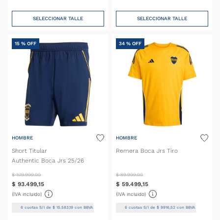
SELECCIONAR TALLE
SELECCIONAR TALLE
15 %
OFF
34 %
OFF
HOMBRE
HOMBRE
Short Titular
Remera Boca Jrs Tiro
Authentic Boca Jrs 25/26
$
109
.
999
,
00
$
89
.
999
,
00
$
93
.
499
,
15
$
59
.
499
,
15
(IVA incluido)
(IVA incluido)
6
cuotas S/I de
$
15
.
583
,
19
con BBVA
6
cuotas S/I de
$
9916
,
52
con BBVA