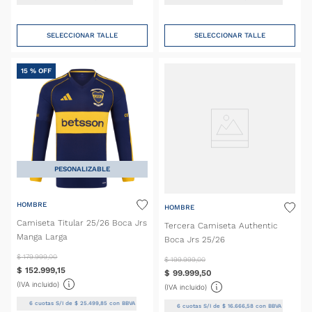
SELECCIONAR TALLE
SELECCIONAR TALLE
15 %
OFF
PESONALIZABLE
HOMBRE
HOMBRE
Camiseta Titular 25/26 Boca Jrs
Tercera Camiseta Authentic
Manga Larga
Boca Jrs 25/26
$
179
.
999
,
00
$
199
.
999
,
00
$
152
.
999
,
15
$
99
.
999
,
50
(IVA incluido)
(IVA incluido)
6
cuotas S/I de
$
25
.
499
,
85
con BBVA
6
cuotas S/I de
$
16
.
666
,
58
con BBVA