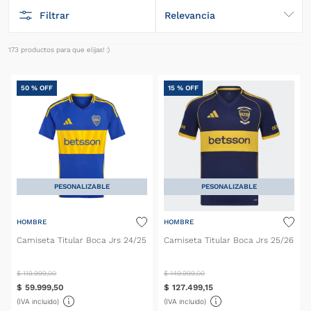
Filtrar
Relevancia
173
productos
50 %
OFF
15 %
OFF
PESONALIZABLE
PESONALIZABLE
HOMBRE
HOMBRE
Camiseta Titular Boca Jrs 24/25
Camiseta Titular Boca Jrs 25/26
$
119
.
999
,
00
$
149
.
999
,
00
$
59
.
999
,
50
$
127
.
499
,
15
(IVA incluido)
(IVA incluido)