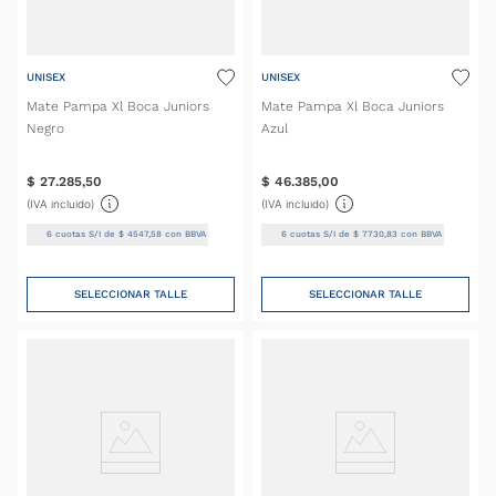
UNISEX
UNISEX
Mate Pampa Xl Boca Juniors
Mate Pampa Xl Boca Juniors
Negro
Azul
$
27
.
285
,
50
$
46
.
385
,
00
(IVA incluido)
(IVA incluido)
6
cuotas S/I de
$
4547
,
58
con BBVA
6
cuotas S/I de
$
7730
,
83
con BBVA
SELECCIONAR TALLE
SELECCIONAR TALLE