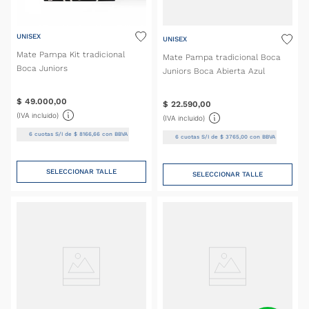
UNISEX
UNISEX
Mate Pampa Kit tradicional
Mate Pampa tradicional Boca
Boca Juniors
Juniors Boca Abierta Azul
$
49
.
000
,
00
$
22
.
590
,
00
(IVA incluido)
(IVA incluido)
6
cuotas S/I de
$
8166
,
66
con BBVA
6
cuotas S/I de
$
3765
,
00
con BBVA
SELECCIONAR TALLE
SELECCIONAR TALLE