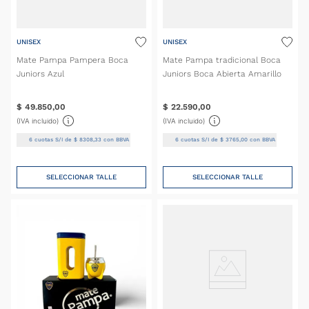
UNISEX
UNISEX
Mate Pampa Pampera Boca
Mate Pampa tradicional Boca
Juniors Azul
Juniors Boca Abierta Amarillo
$
49
.
850
,
00
$
22
.
590
,
00
(IVA incluido)
(IVA incluido)
6
cuotas S/I de
$
8308
,
33
con BBVA
6
cuotas S/I de
$
3765
,
00
con BBVA
SELECCIONAR TALLE
SELECCIONAR TALLE