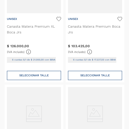
UNISEX
UNISEX
Canasta Matera Premium XL
Canasta Matera Premium Boca
Boca Jrs
Jrs
$
126
.
000
,
00
$
103
.
425
,
00
(IVA incluido)
(IVA incluido)
6
cuotas S/I de
$
21
.
000
,
00
con BBVA
6
cuotas S/I de
$
17
.
237
,
50
con BBVA
SELECCIONAR TALLE
SELECCIONAR TALLE