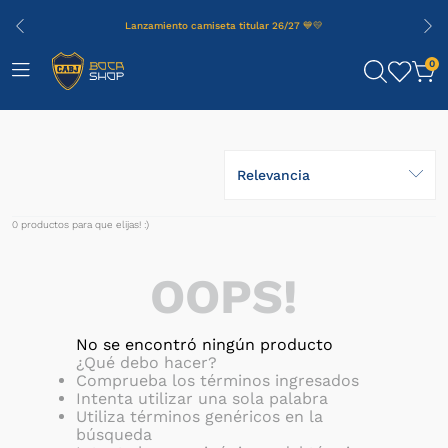
Lanzamiento camiseta titular 26/27 💙💛
0
Relevancia
0
productos
OOPS!
No se encontró ningún producto
¿Qué debo hacer?
Comprueba los términos ingresados
Intenta utilizar una sola palabra
Utiliza términos genéricos en la
búsqueda