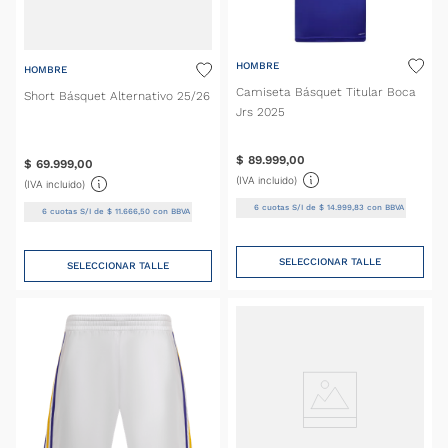
HOMBRE
HOMBRE
Camiseta Básquet Titular Boca
Short Básquet Alternativo 25/26
Jrs 2025
$
89
.
999
,
00
$
69
.
999
,
00
(IVA incluido)
(IVA incluido)
6
cuotas S/I de
$
14
.
999
,
83
con BBVA
6
cuotas S/I de
$
11
.
666
,
50
con BBVA
SELECCIONAR TALLE
SELECCIONAR TALLE