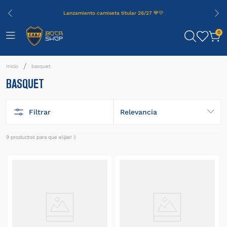
Lanzamiento camiseta titular 26/27 💙💛
0
basquet
BASQUET
Filtrar
Relevancia
9
productos