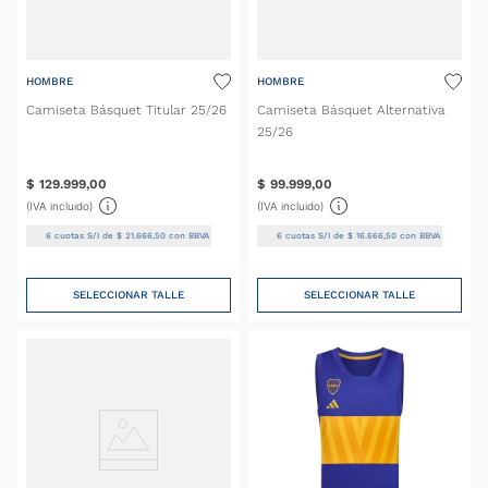
HOMBRE
HOMBRE
Camiseta Básquet Titular 25/26
Camiseta Básquet Alternativa
25/26
$
129
.
999
,
00
$
99
.
999
,
00
(IVA incluido)
(IVA incluido)
6
cuotas S/I de
$
21
.
666
,
50
con BBVA
6
cuotas S/I de
$
16
.
666
,
50
con BBVA
SELECCIONAR TALLE
SELECCIONAR TALLE