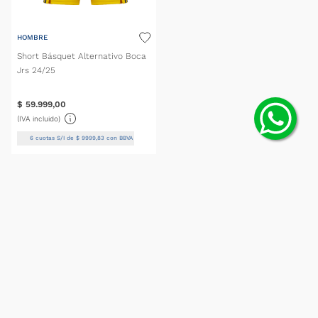
HOMBRE
Short Básquet Alternativo Boca
Jrs 24/25
$
59
.
999
,
00
(IVA incluido)
6
cuotas S/I de
$
9999
,
83
con BBVA
SELECCIONAR TALLE
SUSCRIBITE AL
NEWSLETTER
Obtené 10% de descuento en la primera compra.