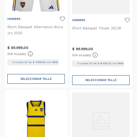
HOMBRE
HOMBRE
Short Básquet Alternativo Boca
Short Básquet Titular 25/26
Jrs 2025
$
69
.
999
,
00
$
99
.
999
,
00
(IVA incluido)
(IVA incluido)
6
cuotas S/I de
$
11
.
666
,
50
con BBVA
6
cuotas S/I de
$
16
.
666
,
50
con BBVA
SELECCIONAR TALLE
SELECCIONAR TALLE