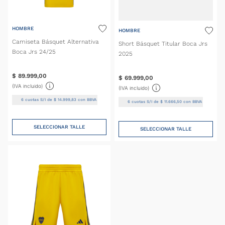
HOMBRE
HOMBRE
Camiseta Básquet Alternativa
Short Básquet Titular Boca Jrs
Boca Jrs 24/25
2025
$
89
.
999
,
00
$
69
.
999
,
00
(IVA incluido)
(IVA incluido)
6
cuotas S/I de
$
14
.
999
,
83
con BBVA
6
cuotas S/I de
$
11
.
666
,
50
con BBVA
SELECCIONAR TALLE
SELECCIONAR TALLE