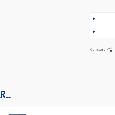
32 - A. Co
22 - Zeno
30 - Belm
38 - Rey
7 - Zeball
Compartir
20 - Vela
27 - M. B
26 - Pelle
25 - Asca
...
29 - Rom
5 - Pared
6 - Battag