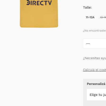
Talle
11-12A
13-1
¿No encontraste 
¿Necesitas ay
Calculá el cos
Personalizá
Elige tu j
4 - Figal