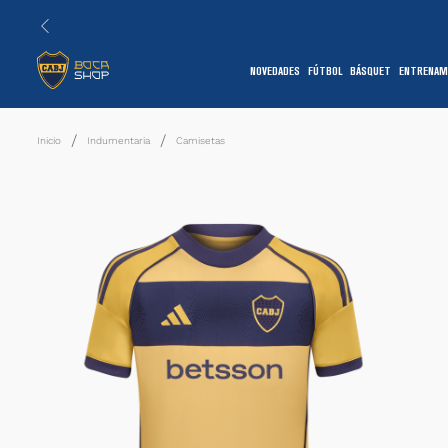
NOVEDADES
FÚTBOL
BÁSQUET
ENTRENAM
1
Indumentaria
Camisetas
7
1