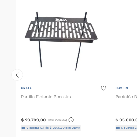
UNISEX
HOMBRE
Parrilla Flotante Boca Jrs
Pantalón B
$
23
.
799
,
00
$
95
.
000
,
(IVA incluido)
6
cuotas S/I de
$
3966
,
50
con BBVA
6
cuotas S