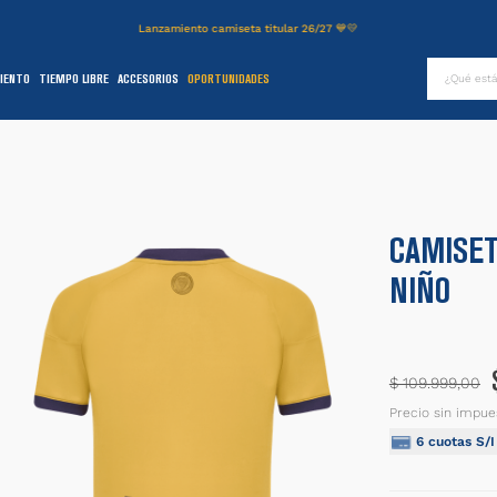
Lanzamiento camiseta titular 26/27 💙💛
¿Qué es
IENTO
TIEMPO LIBRE
ACCESORIOS
OPORTUNIDADES
TÉRMINOS MÁS BUSCADOS
.
authentic
2
.
entrenamiento
3
.
stadium
CAMISET
4
.
campera
NIÑO
5
.
camiseta
6
.
básquet
.
pantalon
$
109
.
999
,
00
8
.
short
Precio sin impue
6
cuotas S/
9
.
niños
0
.
buzo