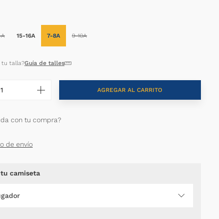
4A
15-16A
7-8A
9-10A
tu talla?
Guía de talles
AGREGAR AL CARRITO
uda con tu compra?
to de envío
 tu camiseta
ugador