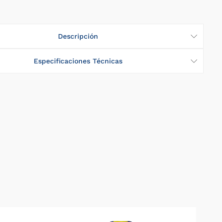
sta
n
Descripción
onte
Especificaciones Técnicas
os
sco
raida
grino
cibar
ero
es
lia