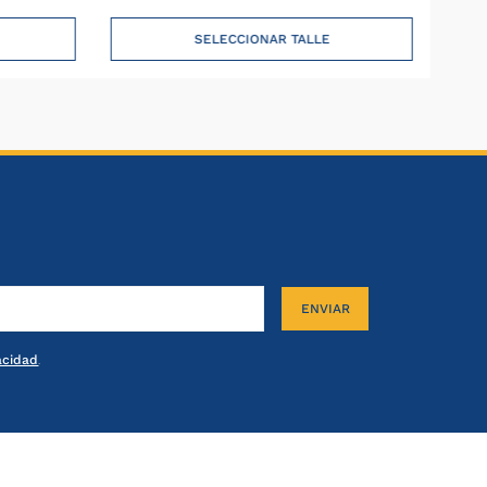
iro
SELECCIONAR TALLE
da
i
ENVIAR
vacidad
.