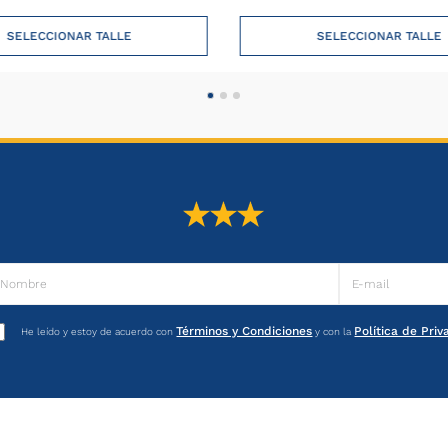
28 - Bare
SELECCIONAR TALLE
SELECCIONAR TALLE
36 - Aran
37 - Gelin
Términos y Condiciones
Política de Pri
He leído y estoy de acuerdo con
y con la