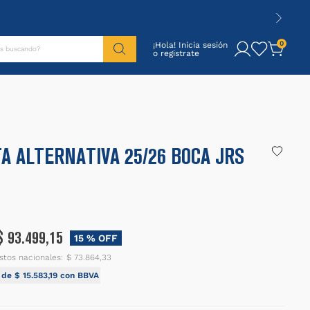
tás buscando?
0
¡Hola! Inicia sesión
A ALTERNATIVA 25/26 BOCA JRS
$
93
.
499
,
15
15 %
OFF
stos nacionales:
$ 73.864,33
I de
$
15
.
583
,
19
con BBVA