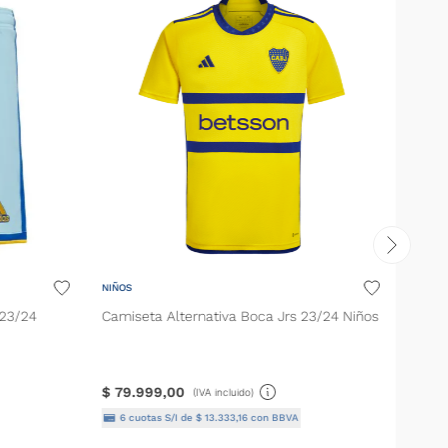
on
os
nez
rentiel
o
do
NIÑOS
 23/24
Camiseta Alternativa Boca Jrs 23/24 Niños
i
urre
$
79
.
999
,
00
(IVA incluido)
6
cuotas S/I de
$
13
.
333
,
16
con BBVA