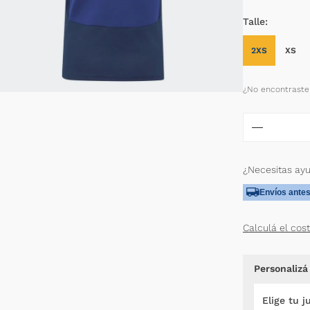
Talle
2XS
XS
¿No encontraste 
¿Necesitas ay
Envíos antes
Calculá el cos
Personalizá
Elige tu j