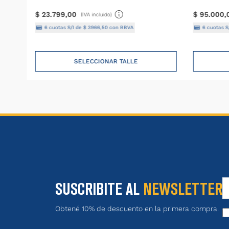
$
23
.
799
,
00
$
95
.
000
,
(IVA incluido)
6
cuotas S/I de
$
3966
,
50
con BBVA
6
cuotas S
SELECCIONAR TALLE
SUSCRIBITE AL
NEWSLETTER
Obtené 10% de descuento en la primera compra.