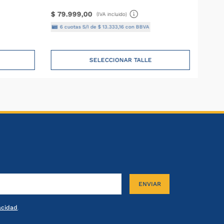
$
79
.
999
,
00
(IVA incluido)
6
cuotas S/I de
$
13
.
333
,
16
con BBVA
SELECCIONAR TALLE
ENVIAR
vacidad
.