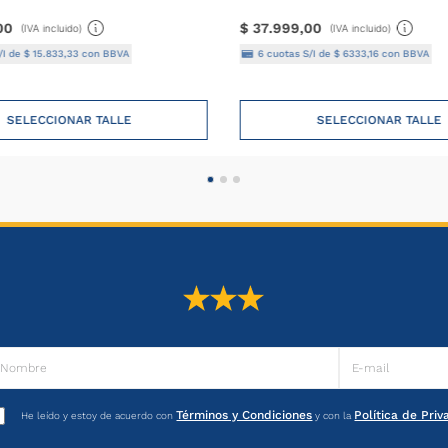
00
$
37
.
999
,
00
(IVA incluido)
(IVA incluido)
/I de
$
15
.
833
,
33
con BBVA
6
cuotas S/I de
$
6333
,
16
con BBVA
SELECCIONAR TALLE
SELECCIONAR TALLE
Términos y Condiciones
Política de Pri
He leído y estoy de acuerdo con
y con la