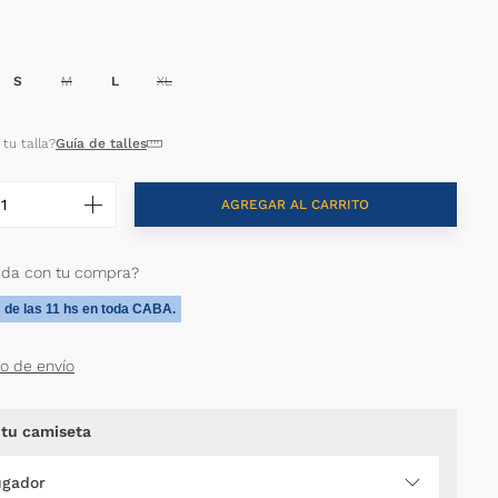
S
M
L
XL
tu talla?
Guía de talles
AGREGAR AL CARRITO
uda con tu compra?
 de las 11 hs en toda CABA.
to de envío
 tu camiseta
ugador