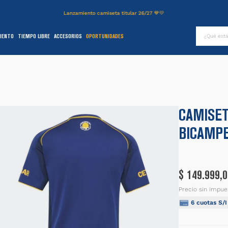
Lanzamiento camiseta titular 26/27 💙💛
¿Qué es
IENTO
TIEMPO LIBRE
ACCESORIOS
OPORTUNIDADES
TÉRMINOS MÁS BUSCADOS
.
authentic
2
.
entrenamiento
3
.
stadium
CAMISET
4
.
camiseta
BICAMPE
5
.
campera
6
.
básquet
.
pantalon
$
149
.
999
,
0
8
.
short
Precio sin impue
6
cuotas S/
9
.
niños
0
.
buzo