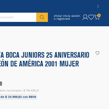
tás buscando?
0
¡Hola! Inicia sesión
A BOCA JUNIORS 25 ANIVERSARIO
ÓN DE AMÉRICA 2001 MUJER
0
stos nacionales:
$ 118.499,21
I de
$
24
.
999
,
83
con BBVA