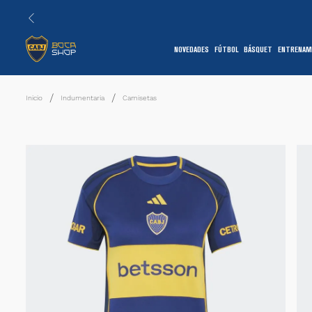
NOVEDADES
FÚTBOL
BÁSQUET
ENTRENAM
1
Indumentaria
Camisetas
7
1