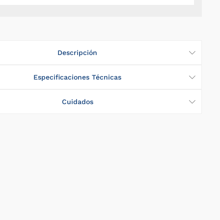
rentiel
iro
raida
Descripción
Especificaciones Técnicas
o
Cuidados
a
nez
lo