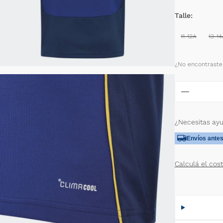
Talle
11-12A
13-1
¿No encontraste 
¿Necesitas ay
Envíos antes
Calculá el cos