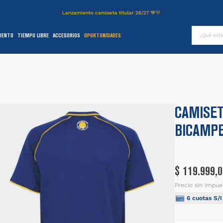
Lanzamiento camiseta titular 26/27 💙💛
¿Qué es
IENTO
TIEMPO LIBRE
ACCESORIOS
OPORTUNIDADES
TÉRMINOS MÁS BUSCADOS
.
authentic
2
.
entrenamiento
3
.
stadium
CAMISET
4
.
campera
BICAMPE
5
.
camiseta
6
.
básquet
.
pantalon
$
119
.
999
,
0
8
.
short
Precio sin impue
6
cuotas S/
9
.
niños
0
.
buzo