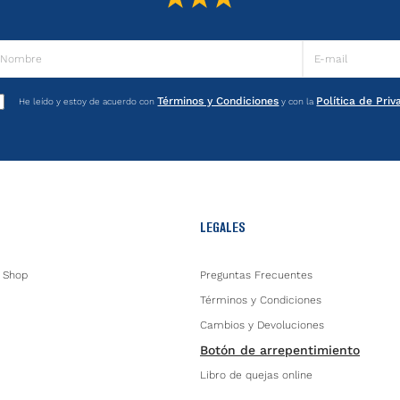
Términos y Condiciones
Política de Pri
He leído y estoy de acuerdo con
y con la
LEGALES
 Shop
Preguntas Frecuentes
Términos y Condiciones
Cambios y Devoluciones
Botón de arrepentimiento
Libro de quejas online