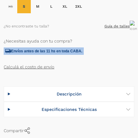
Talle
XS
S
M
L
XL
2XL
¿No encontraste tu talla?
Guía de talles
AGREGAR AL CARRITO
¿Necesitas ayuda con tu compra?
Envíos antes de las 11 hs en toda CABA.
Calculá el costo de envío