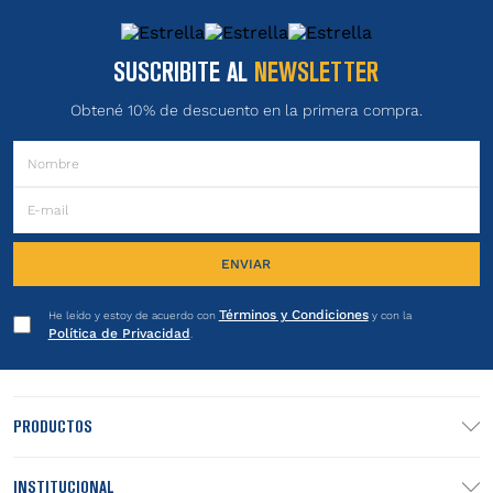
$
23
.
799
,
00
$
95
.
000
,
00
(IVA incluido)
(IVA incluido)
6
cuotas S/I de
$
3966
,
50
con BBVA
6
cuotas S/I de
$
15
.
833
,
33
con BBVA
SELECCIONAR TALLE
SELECCIONAR TALLE
SUSCRIBITE AL
NEWSLETTER
Obtené 10% de descuento en la primera compra.