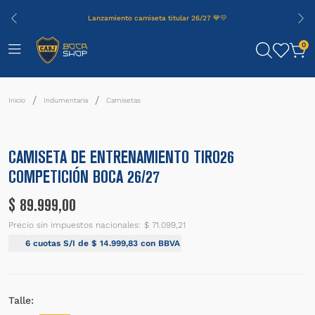
Lanzamiento camiseta titular 26/27 💙💛
0
Indumentaria
Camisetas
LANZAMIENTO
CAMISETA DE ENTRENAMIENTO TIRO26
COMPETICIÓN BOCA 26/27
$
89
.
999
,
00
Precio sin impuestos nacionales:
$ 71.099,21
6
cuotas S/I de
$
14
.
999
,
83
con BBVA