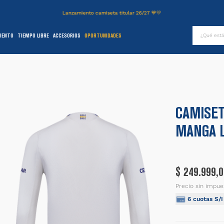
Lanzamiento camiseta titular 26/27 💙💛
¿Qué es
IENTO
TIEMPO LIBRE
ACCESORIOS
OPORTUNIDADES
TÉRMINOS MÁS BUSCADOS
.
authentic
2
.
entrenamiento
3
.
stadium
CAMISET
4
.
campera
MANGA 
5
.
camiseta
6
.
básquet
.
pantalon
$
249
.
999
,
0
8
.
short
Precio sin impue
6
cuotas S/
9
.
niños
0
.
buzo