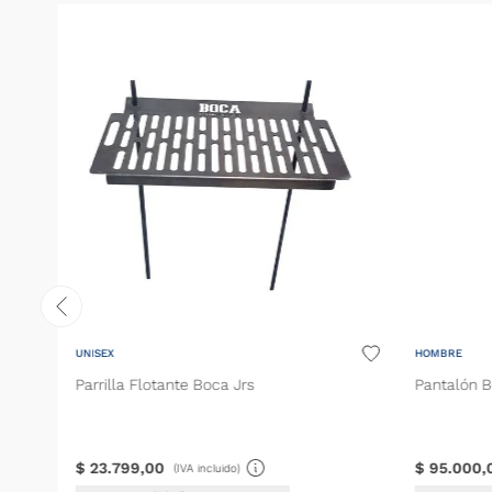
UNISEX
HOMBRE
Parrilla Flotante Boca Jrs
Pantalón B
$
23
.
799
,
00
$
95
.
000
,
(IVA incluido)