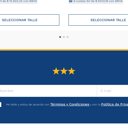
28 - Bare
/I de
$
15
.
833
,
33
con BBVA
6
cuotas S/I de
$
6333
,
16
con BBVA
12 - Brey
SELECCIONAR TALLE
SELECCIONAR TALLE
Términos y Condiciones
Política de Pri
He leído y estoy de acuerdo con
y con la