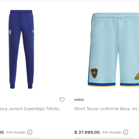
27 - M. B
30 - Belm
38 - Rey
37 - Gelin
41 - Zufia
15 - Alarc
25 - Asca
29 - Rom
36 - Aran
NIÑOS
48 - Goro
oca Juniors Essentials Trifolio
Short Tercer Uniforme Boca Jrs
53 - Ruiz
46 - Paya
00
$
37
.
999
,
00
(IVA incluido)
(IVA incluido)