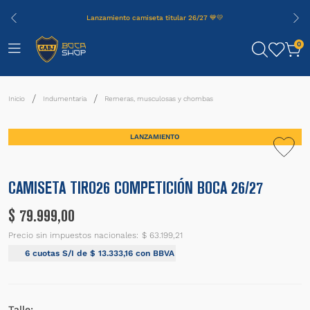
Lanzamiento camiseta titular 26/27 💙💛
0
Indumentaria
Remeras, musculosas y chombas
LANZAMIENTO
CAMISETA TIRO26 COMPETICIÓN BOCA 26/27
$
79
.
999
,
00
Precio sin impuestos nacionales:
$ 63.199,21
6
cuotas S/I de
$
13
.
333
,
16
con BBVA
Talle