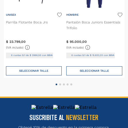
UNISEX
HOMBRE
Parrilla Flotante Boca Jrs
Pantalón Boca Juniors Essentials
Trifolio
$
23
.
799
,
00
$
95
.
000
,
00
(IVA incluido)
(IVA incluido)
6
cuotas S/I de
$
3966
,
50
con BBVA
6
cuotas S/I de
$
15
.
833
,
33
con BBVA
SELECCIONAR TALLE
SELECCIONAR TALLE
SUSCRIBITE AL
NEWSLETTER
Obtené 10% de descuento en la primera compra.