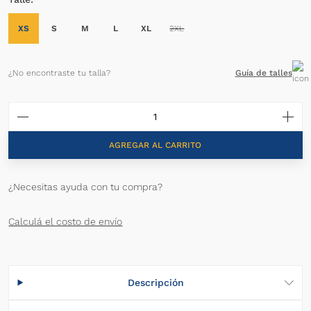
XS
S
M
L
XL
2XL
¿No encontraste tu talla?
Guía de talles
AGREGAR AL CARRITO
¿Necesitas ayuda con tu compra?
Calculá el costo de envío
Descripción