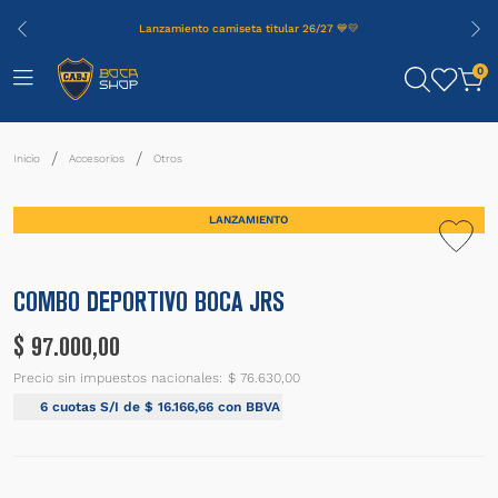
Lanzamiento camiseta titular 26/27 💙💛
0
Accesorios
Otros
LANZAMIENTO
COMBO DEPORTIVO BOCA JRS
$
97
.
000
,
00
Precio sin impuestos nacionales:
$ 76.630,00
6
cuotas S/I de
$
16
.
166
,
66
con BBVA