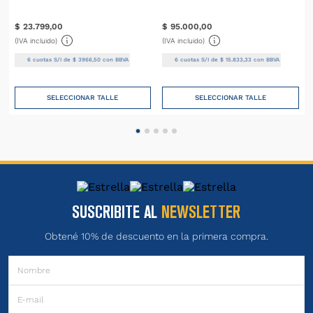
$
23
.
799
,
00
$
95
.
000
,
00
(IVA incluido)
(IVA incluido)
6
cuotas S/I de
$
3966
,
50
con BBVA
6
cuotas S/I de
$
15
.
833
,
33
con BBVA
SELECCIONAR TALLE
SELECCIONAR TALLE
SUSCRIBITE AL
NEWSLETTER
Obtené 10% de descuento en la primera compra.