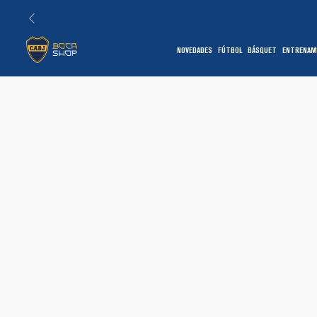
NOVEDADES
FÚTBOL
BÁSQUET
ENTRENAM
1
7
1