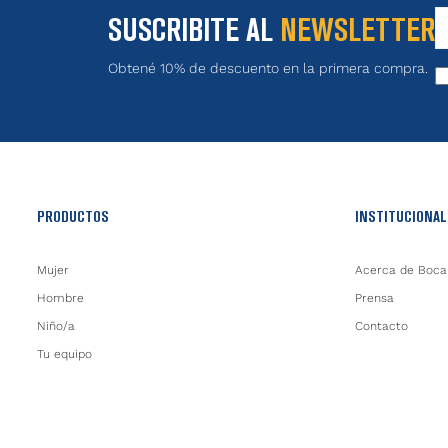
SUSCRIBITE AL
NEWSLETTER
Obtené 10% de descuento en la primera compra.
PRODUCTOS
INSTITUCIONAL
Mujer
Acerca de Boca
Hombre
Prensa
Niño/a
Contacto
Tu equipo