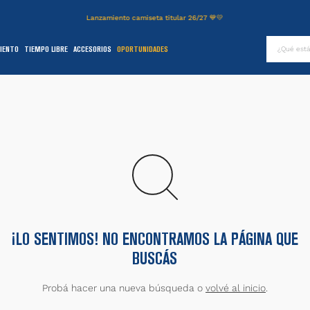
Lanzamiento camiseta titular 26/27 💙💛
¿Qué es
IENTO
TIEMPO LIBRE
ACCESORIOS
OPORTUNIDADES
TÉRMINOS MÁS BUSCADOS
.
authentic
2
.
entrenamiento
3
.
camiseta
4
.
campera
5
.
básquet
6
.
pantalon
.
short
¡LO SENTIMOS! NO ENCONTRAMOS LA PÁGINA QUE
BUSCÁS
8
.
niños
9
.
buzo
Probá hacer una nueva búsqueda o
volvé al inicio
.
0
.
fútbol