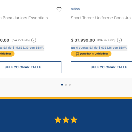
NIÑOS
n Boca Juniors Essentials
Short Tercer Uniforme Boca Jrs
0
,
00
$
37
.
999
,
00
(IVA incluido)
(IVA incluido)
s S/I de
$
15
.
833
,
33
con BBVA
6
cuotas S/I de
$
6333
,
16
con BBVA
nidades!
¡Quedan 5 Unidades!
SELECCIONAR TALLE
SELECCIONAR TALLE