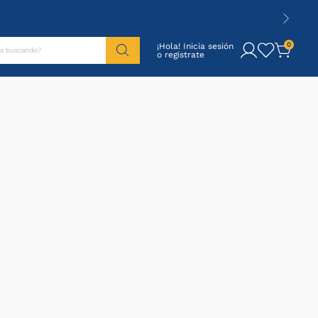
tás buscando?
0
¡Hola! Inicia sesión