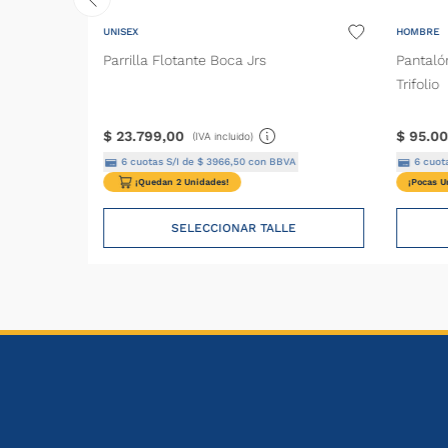
UNISEX
HOMBRE
Parrilla Flotante Boca Jrs
Pantaló
Trifolio
$
23
.
799
,
00
$
95
.
00
(IVA incluido)
6
cuotas S/I de
$
3966
,
50
con BBVA
6
cuota
¡Quedan 2 Unidades!
¡Pocas U
SELECCIONAR TALLE