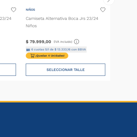
NIÑOS
 23/24
Camiseta Alternativa Boca Jrs 23/24
Niños
$
79
.
999
,
00
(IVA incluido)
6
cuotas S/I de
$
13
.
333
,
16
con BBVA
¡Quedan 4 Unidades!
SELECCIONAR TALLE