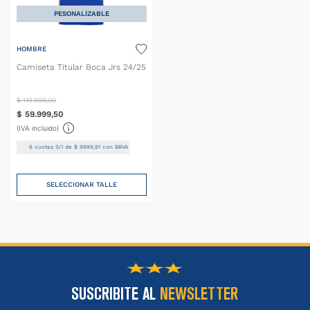
PESONALIZABLE
HOMBRE
Camiseta Titular Boca Jrs 24/25
$
119
.
999
,
00
$
59
.
999
,
50
(IVA incluido)
6
cuotas S/I de
$
9999
,
91
con BBVA
SELECCIONAR TALLE
SUSCRIBITE AL
NEWSLETTER