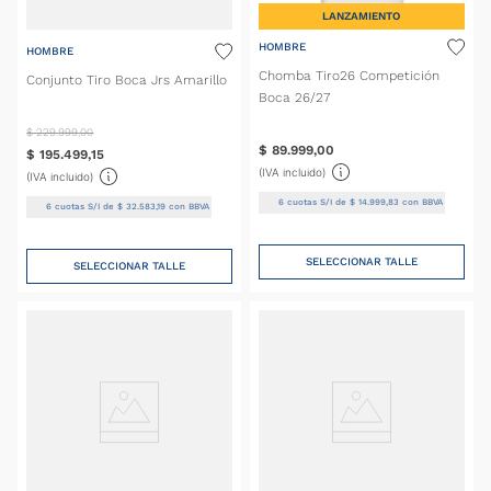
LANZAMIENTO
HOMBRE
HOMBRE
Chomba Tiro26 Competición
Conjunto Tiro Boca Jrs Amarillo
Boca 26/27
$
229
.
999
,
00
$
89
.
999
,
00
$
195
.
499
,
15
(IVA incluido)
(IVA incluido)
6
cuotas S/I de
$
14
.
999
,
83
con BBVA
6
cuotas S/I de
$
32
.
583
,
19
con BBVA
SELECCIONAR TALLE
SELECCIONAR TALLE