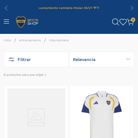
Lanzamiento camiseta titular 26/27 💙💛
0
entrenamiento
Indumentaria
Filtrar
Relevancia
8
productos