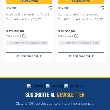
LANZAMIENTO
LANZAMIENTO
HOMBRE
HOMBRE
Buzo de Entrenamiento Tiro26
Camiseta de Entrenamiento
Competición Boca 26/27
Tiro26 Competición Boca 26/27
$
129
.
999
,
00
$
89
.
999
,
00
(IVA incluido)
(IVA incluido)
6
cuotas S/I de
$
21
.
666
,
50
con BBVA
6
cuotas S/I de
$
14
.
999
,
83
con BBVA
SELECCIONAR TALLE
SELECCIONAR TALLE
SUSCRIBITE AL
NEWSLETTER
Obtené 10% de descuento en la primera compra.