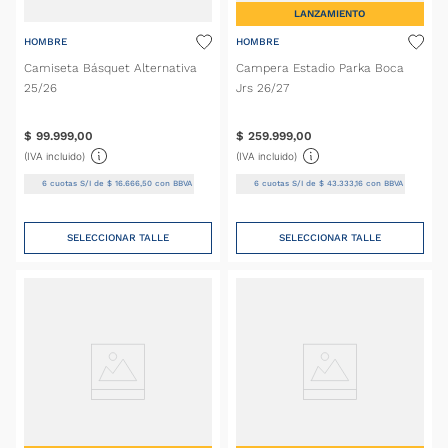
LANZAMIENTO
HOMBRE
HOMBRE
Camiseta Básquet Alternativa
Campera Estadio Parka Boca
25/26
Jrs 26/27
$
99
.
999
,
00
$
259
.
999
,
00
(IVA incluido)
(IVA incluido)
6
cuotas S/I de
$
16
.
666
,
50
con BBVA
6
cuotas S/I de
$
43
.
333
,
16
con BBVA
SELECCIONAR TALLE
SELECCIONAR TALLE