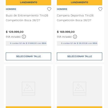
LANZAMIENTO
LANZAMIENTO
HOMBRE
HOMBRE
Buzo de Entrenamiento Tiro26
Campera Deportiva Tiro26
Competición Boca 26/27
Competición Boca 26/27
$
129
.
999
,
00
$
169
.
999
,
00
(IVA incluido)
(IVA incluido)
6
cuotas S/I de
$
21
.
666
,
50
con BBVA
6
cuotas S/I de
$
28
.
333
,
16
con BBVA
SELECCIONAR TALLE
SELECCIONAR TALLE