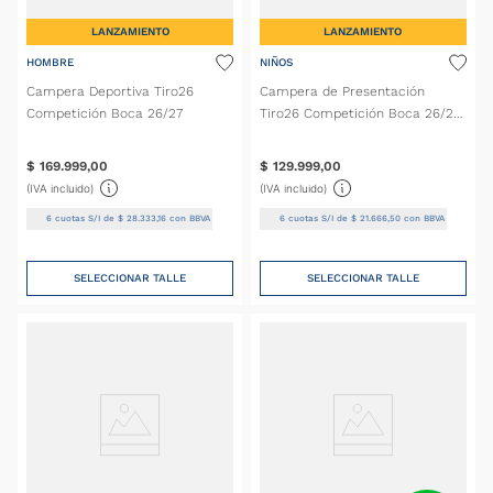
LANZAMIENTO
LANZAMIENTO
HOMBRE
NIÑOS
Campera Deportiva Tiro26
Campera de Presentación
Competición Boca 26/27
Tiro26 Competición Boca 26/27
Niños
$
169
.
999
,
00
$
129
.
999
,
00
(IVA incluido)
(IVA incluido)
6
cuotas S/I de
$
28
.
333
,
16
con BBVA
6
cuotas S/I de
$
21
.
666
,
50
con BBVA
SELECCIONAR TALLE
SELECCIONAR TALLE