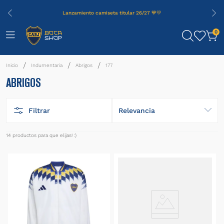
Lanzamiento camiseta titular 26/27 💙💛
0
Indumentaria
Abrigos
177
ABRIGOS
Filtrar
Relevancia
14
productos