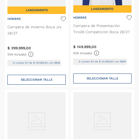
LANZAMIENTO
LANZAMIENTO
HOMBRE
HOMBRE
Campera de Presentación
Campera de Invierno Boca Jrs
Tiro26 Competición Boca 26/27
26/27
$
149
.
999
,
00
$
299
.
999
,
00
(IVA incluido)
(IVA incluido)
6
cuotas S/I de
$
24
.
999
,
83
con BBVA
6
cuotas S/I de
$
49
.
999
,
83
con BBVA
SELECCIONAR TALLE
SELECCIONAR TALLE