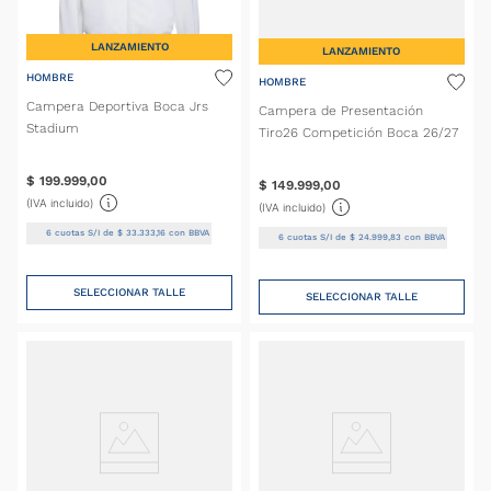
LANZAMIENTO
LANZAMIENTO
HOMBRE
HOMBRE
Campera Deportiva Boca Jrs
Campera de Presentación
Stadium
Tiro26 Competición Boca 26/27
$
199
.
999
,
00
$
149
.
999
,
00
(IVA incluido)
(IVA incluido)
6
cuotas S/I de
$
33
.
333
,
16
con BBVA
6
cuotas S/I de
$
24
.
999
,
83
con BBVA
SELECCIONAR TALLE
SELECCIONAR TALLE