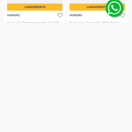
LANZAMIENTO
LANZAMIENTO
HOMBRE
HOMBRE
Buzo de Entrenamiento Tiro26
Buzo con Capucha DNA Boca
Competición Boca 26/27
Jrs
$
129
.
999
,
00
$
129
.
999
,
00
(IVA incluido)
(IVA incluido)
6
cuotas S/I de
$
21
.
666
,
50
con BBVA
6
cuotas S/I de
$
21
.
666
,
50
con BBVA
SELECCIONAR TALLE
SELECCIONAR TALLE
MOSTRAR MÁS