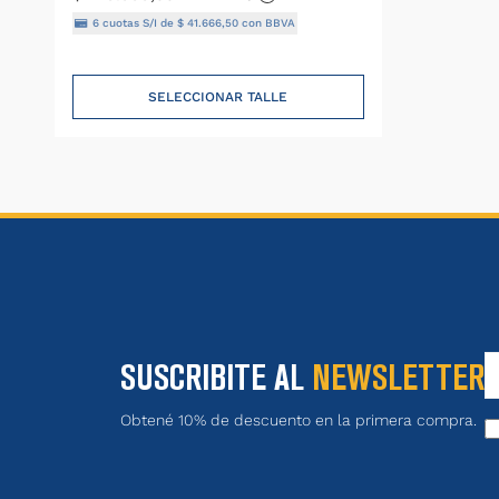
6
cuotas S/I de
$
41
.
666
,
50
con BBVA
SELECCIONAR TALLE
SUSCRIBITE AL
NEWSLETTER
Obtené 10% de descuento en la primera compra.