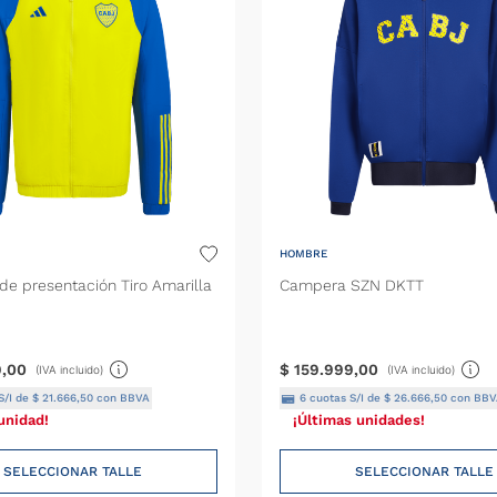
HOMBRE
e presentación Tiro Amarilla
Campera SZN DKTT
9
,
00
$
159
.
999
,
00
(IVA incluido)
(IVA incluido)
S/I de
$
21
.
666
,
50
con BBVA
6
cuotas S/I de
$
26
.
666
,
50
con BBV
unidad!
¡Últimas unidades!
SELECCIONAR TALLE
SELECCIONAR TALLE