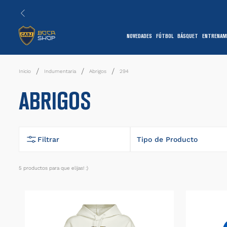
NOVEDADES
FÚTBOL
BÁSQUET
ENTRENAM
1
Indumentaria
Abrigos
294
ABRIGOS
Filtrar
Tipo de Producto
Buzo
5
productos
7
Campera
Parka
1