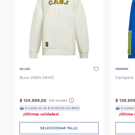
MUJER
HOMBRE
Buzo WMN DKHD
Campera d
$
124
.
999
,
00
$
129
.
99
(IVA incluido)
6
cuotas S/I de
$
20
.
833
,
16
con BBVA
6
cuotas 
¡Últimas unidades!
¡Última 
SELECCIONAR TALLE