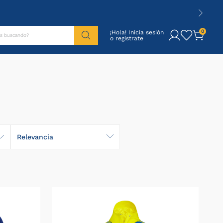
tás buscando?
0
¡Hola! Inicia sesión
Relevancia