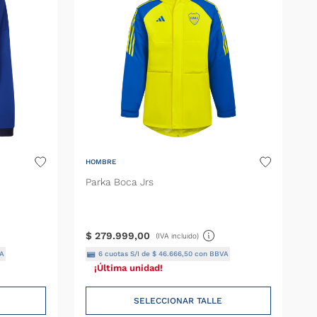
HOMBRE
Parka Boca Jrs
$
279
.
999
,
00
(IVA incluido)
A
6
cuotas S/I de
$
46
.
666
,
50
con BBVA
¡Última unidad!
SELECCIONAR TALLE