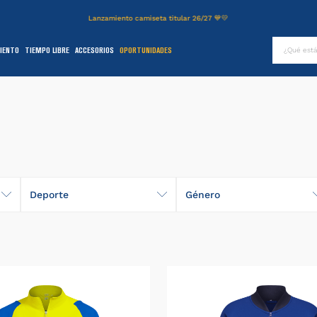
Lanzamiento camiseta titular 26/27 💙💛
¿Qué es
IENTO
TIEMPO LIBRE
ACCESORIOS
OPORTUNIDADES
TÉRMINOS MÁS BUSCADOS
.
authentic
2
.
entrenamiento
3
.
stadium
4
.
camiseta
5
.
campera
Deporte
Género
6
.
básquet
Fútbol
Hombre
.
pantalon
Mujer
8
.
short
9
.
niños
0
.
buzo