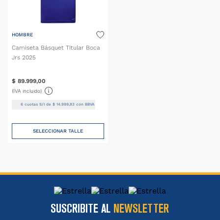
HOMBRE
Camiseta Básquet Titular Boca
Jrs 2025
$
89
.
999
,
00
(IVA incluido)
6
cuotas S/I de
$
14
.
999
,
83
con BBVA
SELECCIONAR TALLE
SUSCRIBITE AL
NEWSLETTER