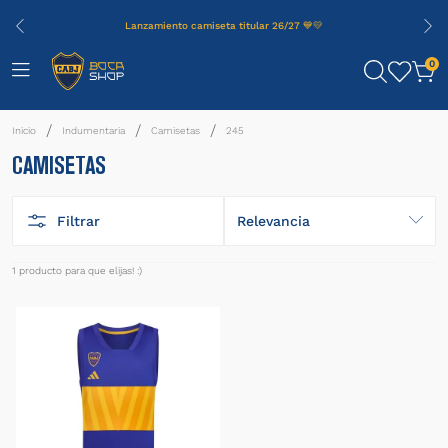
Lanzamiento camiseta titular 26/27 💙💛
0
Indumentaria
Camisetas
245
CAMISETAS
Filtrar
Relevancia
1
producto