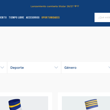
Lanzamiento camiseta titular 26/27 💙💛
¿Qué es
IENTO
TIEMPO LIBRE
ACCESORIOS
OPORTUNIDADES
TÉRMINOS MÁS BUSCADOS
.
authentic
2
.
entrenamiento
3
.
stadium
4
.
campera
5
.
camiseta
Deporte
Género
6
.
básquet
Fútbol
Hombre
.
pantalon
Unisex
8
.
short
9
.
niños
0
.
buzo