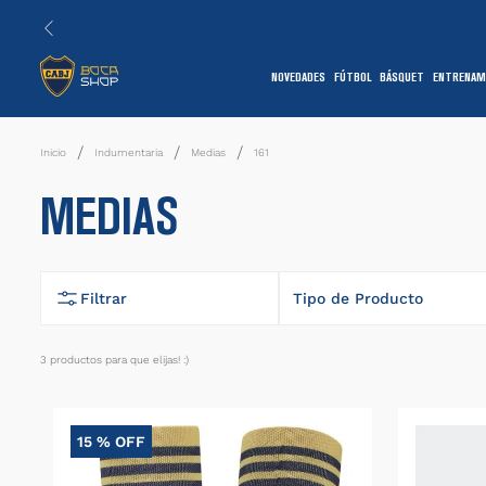
NOVEDADES
FÚTBOL
BÁSQUET
ENTRENAM
1
Indumentaria
Medias
161
MEDIAS
Filtrar
Tipo de Producto
Medias
3
productos
7
15 %
OFF
1