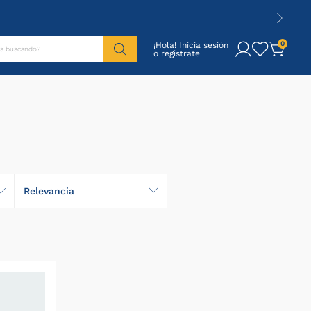
tás buscando?
0
¡Hola! Inicia sesión
Relevancia