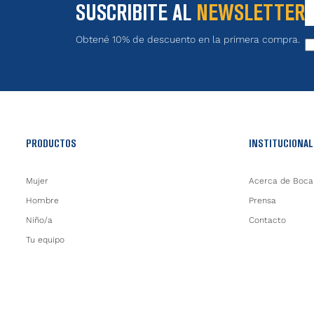
SUSCRIBITE AL
NEWSLETTER
Obtené 10% de descuento en la primera compra.
PRODUCTOS
INSTITUCIONAL
Mujer
Acerca de Boca
Hombre
Prensa
Niño/a
Contacto
Tu equipo