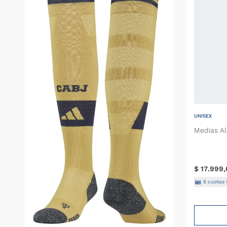
UNISEX
Medias Al
$
17
.
999
,
6
cuotas 