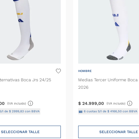
HOMBRE
ternativas Boca Jrs 24/25
Medias Tercer Uniforme Boca 
2026
00
$
24
.
999
,
00
(IVA incluido)
(IVA incluido)
S/I de
$
2999
,
83
con BBVA
6
cuotas S/I de
$
4166
,
50
con BBVA
SELECCIONAR TALLE
SELECCIONAR TALLE