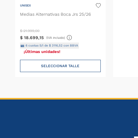
UNISEX
Medias Alternativas Boca Jrs 25/26
$
21
.
999
,
00
$
18
.
699
,
15
(IVA incluido)
6
cuotas S/I de
$
3116
,
52
con BBVA
¡Últimas unidades!
SELECCIONAR TALLE