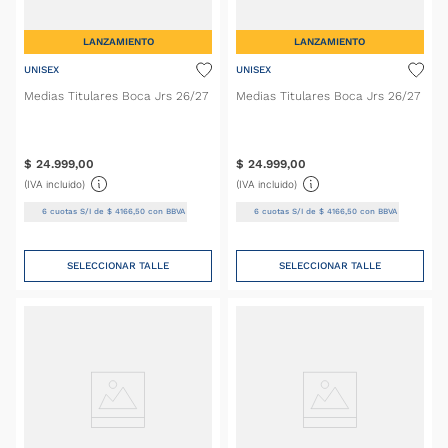
LANZAMIENTO
LANZAMIENTO
UNISEX
UNISEX
Medias Titulares Boca Jrs 26/27
Medias Titulares Boca Jrs 26/27
$
24
.
999
,
00
$
24
.
999
,
00
(IVA incluido)
(IVA incluido)
6
cuotas S/I de
$
4166
,
50
con BBVA
6
cuotas S/I de
$
4166
,
50
con BBVA
SELECCIONAR TALLE
SELECCIONAR TALLE