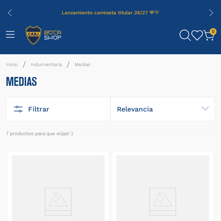
Lanzamiento camiseta titular 26/27 💙💛
0
Indumentaria
Medias
MEDIAS
Filtrar
Relevancia
7
productos