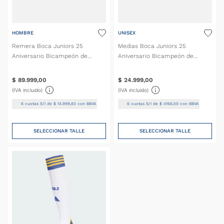
HOMBRE
UNISEX
Remera Boca Juniors 25
Medias Boca Juniors 25
Aniversario Bicampeón de
Aniversario Bicampeón de
América 2001
América 2001
$
89
.
999
,
00
$
24
.
999
,
00
(IVA incluido)
(IVA incluido)
6
cuotas S/I de
$
14
.
999
,
83
con BBVA
6
cuotas S/I de
$
4166
,
50
con BBVA
SELECCIONAR TALLE
SELECCIONAR TALLE