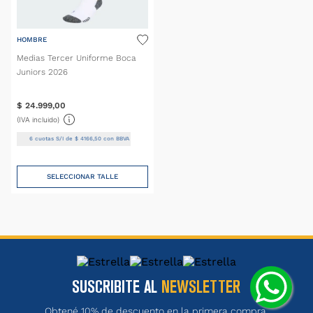
HOMBRE
Medias Tercer Uniforme Boca
Juniors 2026
$
24
.
999
,
00
(IVA incluido)
6
cuotas S/I de
$
4166
,
50
con BBVA
SELECCIONAR TALLE
SUSCRIBITE AL
NEWSLETTER
Obtené 10% de descuento en la primera compra.