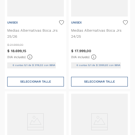
UNISEX
UNISEX
Medias Alternativas Boca Jrs
Medias Alternativas Boca Jrs
25/26
24/25
$
21
.
999
,
00
$
18
.
699
,
15
$
17
.
999
,
00
(IVA incluido)
(IVA incluido)
6
cuotas S/I de
$
3116
,
52
con BBVA
6
cuotas S/I de
$
2999
,
83
con BBVA
SELECCIONAR TALLE
SELECCIONAR TALLE