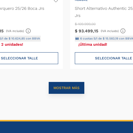
Arquero 25/26 Boca Jrs
Short Alternativo Authentic 2
Jrs
$
109
.
999
,
00
15
$
93
.
499
,
15
(IVA incluido)
(IVA incluido)
S/I de
$
10
.
624
,
85
con BBVA
6
cuotas S/I de
$
15
.
583
,
19
con BBV
 2 unidades!
¡Última unidad!
SELECCIONAR TALLE
SELECCIONAR TALLE
MOSTRAR MÁS