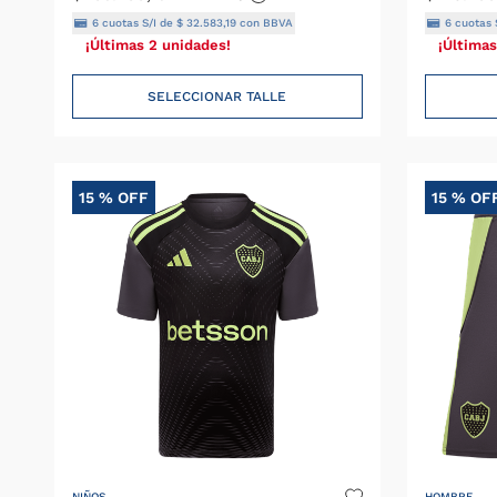
6
cuotas S/I de
$
32
.
583
,
19
con BBVA
6
cuotas 
¡Últimas 2 unidades!
¡Últimas
SELECCIONAR TALLE
15 %
OFF
15 %
OF
NIÑOS
HOMBRE