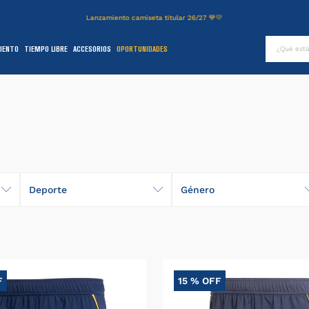
Lanzamiento camiseta titular 26/27 💙💛
¿Qué es
IENTO
TIEMPO LIBRE
ACCESORIOS
OPORTUNIDADES
TÉRMINOS MÁS BUSCADOS
.
authentic
2
.
entrenamiento
3
.
camiseta
4
.
campera
5
.
básquet
Deporte
Género
6
.
pantalon
Fútbol
Hombre
.
short
Básquet
Mujer
8
.
niños
F
15 %
OFF
9
.
buzo
Niños
0
.
fútbol