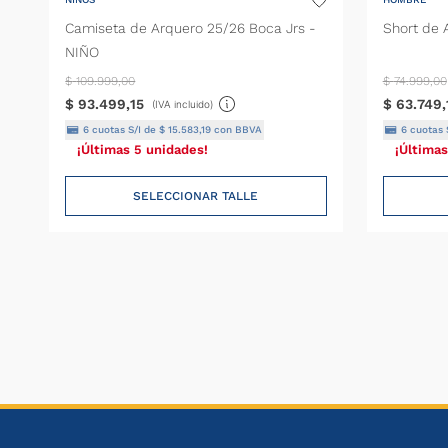
Camiseta de Arquero 25/26 Boca Jrs -
Short de 
NIÑO
$
109
.
999
,
00
$
74
.
999
,
00
$
93
.
499
,
15
$
63
.
749
,
(IVA incluido)
6
cuotas S/I de
$
15
.
583
,
19
con BBVA
6
cuotas 
¡Últimas 5 unidades!
¡Últimas
SELECCIONAR TALLE