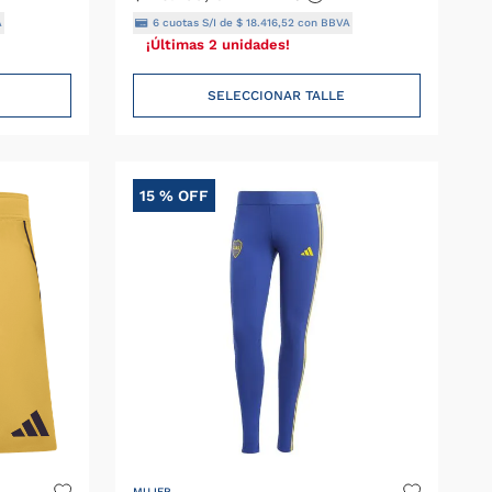
A
6
cuotas S/I de
$
18
.
416
,
52
con BBVA
¡Últimas 2 unidades!
SELECCIONAR TALLE
15 %
OFF
MUJER