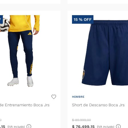
F
15 %
OFF
HOMBRE
de Entrenamiento Boca Jrs
Short de Descanso Boca Jrs
0
$
89
.
999
,
00
,
15
$
76
.
499
,
15
(IVA incluido)
(IVA incluido)