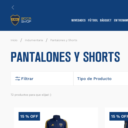
NOVEDADES
FÚTBOL
BÁSQUET
ENTRENAM
1
Indumentaria
Pantalones y Shorts
PANTALONES Y SHORTS
Filtrar
Tipo de Producto
Calza
72
productos
7
Camiseta
15 %
OFF
15 %
OF
Conjunto
1