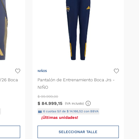
NIÑOS
5/26 Boca
Pantalón de Entrenamiento Boca Jrs -
NIÑO
$
99
.
999
,
00
$
84
.
999
,
15
(IVA incluido)
A
6
cuotas S/I de
$
14
.
166
,
52
con BBVA
¡Últimas unidades!
SELECCIONAR TALLE