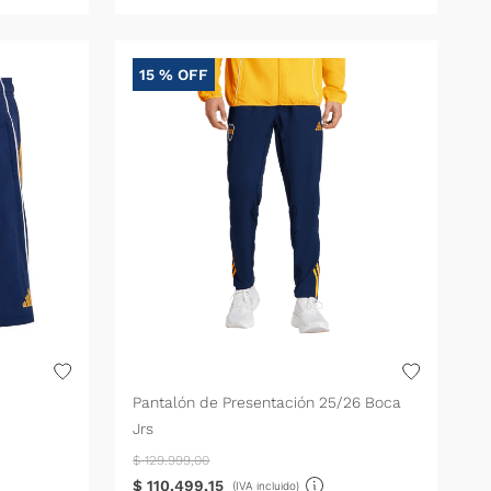
15 %
OFF
Pantalón de Presentación 25/26 Boca
Jrs
$
129
.
999
,
00
$
110
.
499
,
15
(IVA incluido)