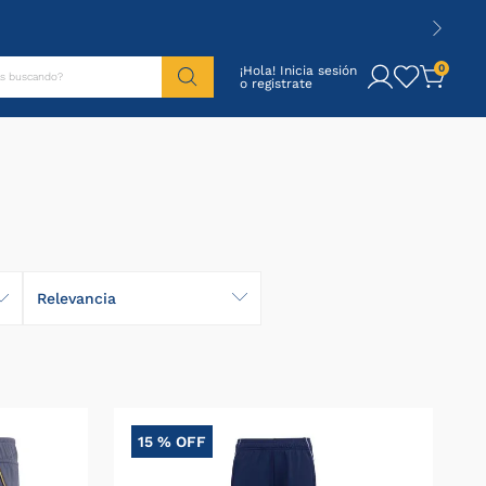
tás buscando?
0
¡Hola! Inicia sesión
Relevancia
15 %
OFF