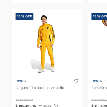
15 %
OFF
15 %
OF
HOMBRE
HOMBRE
Conjunto Tiro Boca Jrs Amarillo
Pantalón 
$
229
.
999
,
00
$
129
.
999
,
0
$
195
.
499
,
15
$
110
.
499
(IVA incluido)