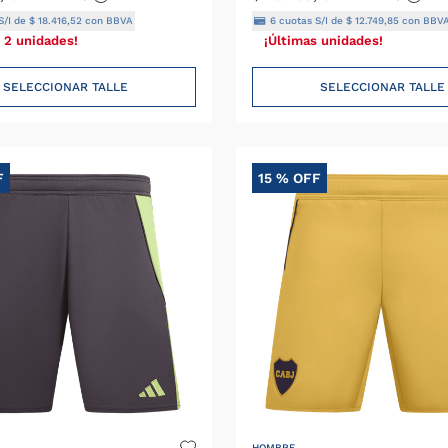
S/I de
$
18
.
416
,
52
con BBVA
6
cuotas S/I de
$
12
.
749
,
85
con BBV
 2 unidades!
¡Últimas unidades!
SELECCIONAR TALLE
SELECCIONAR TALLE
F
15 %
OFF
HOMBRE