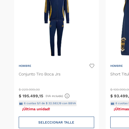
Medias
Pantalón
Shorts
HOMBRE
HOMBRE
Conjunto Tiro Boca Jrs
Short Titu
$
229
.
999
,
00
$
109
.
999
,
0
$
195
.
499
,
15
$
93
.
499
,
(IVA incluido)
6
cuotas S/I de
$
32
.
583
,
19
con BBVA
6
cuotas 
¡Última unidad!
¡Últimas
SELECCIONAR TALLE