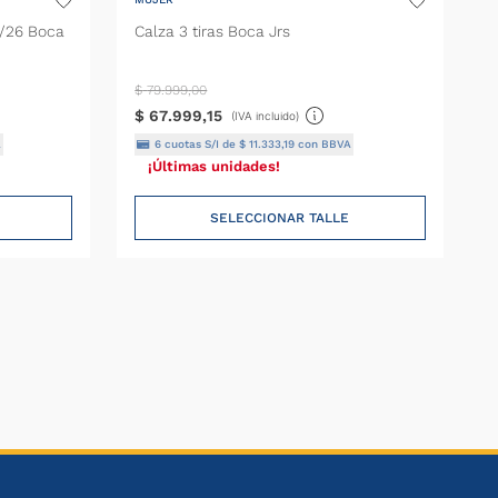
5/26 Boca
Calza 3 tiras Boca Jrs
$
79
.
999
,
00
$
67
.
999
,
15
(IVA incluido)
A
6
cuotas S/I de
$
11
.
333
,
19
con BBVA
¡Últimas unidades!
SELECCIONAR TALLE