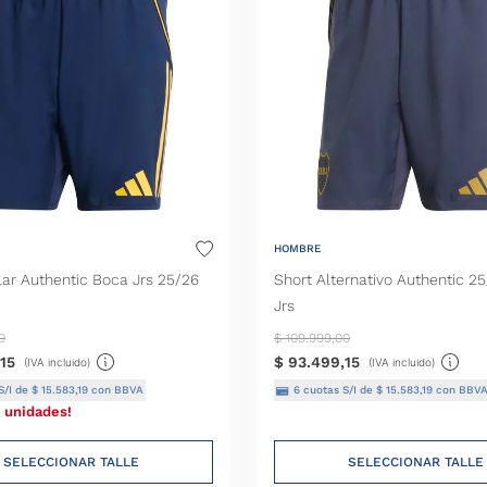
Unisex
HOMBRE
lar Authentic Boca Jrs 25/26
Short Alternativo Authentic 2
Jrs
0
$
109
.
999
,
00
15
$
93
.
499
,
15
(IVA incluido)
(IVA incluido)
S/I de
$
15
.
583
,
19
con BBVA
6
cuotas S/I de
$
15
.
583
,
19
con BBV
 unidades!
SELECCIONAR TALLE
SELECCIONAR TALLE