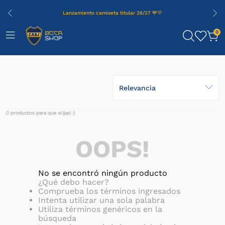
Lanzamiento camiseta titular 26/27 💙💛
0
Relevancia
0
productos
OOPS!
No se encontró ningún producto
¿Qué debo hacer?
Comprueba los términos ingresados
Intenta utilizar una sola palabra
Utiliza términos genéricos en la
búsqueda